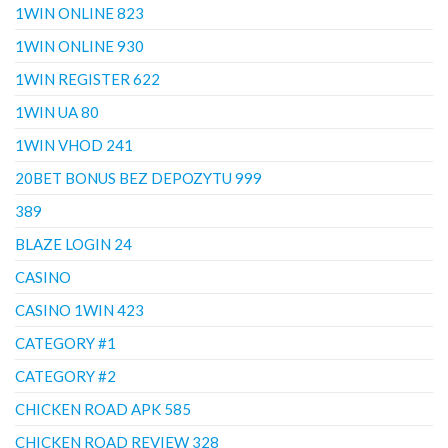
1WIN ONLINE 823
1WIN ONLINE 930
1WIN REGISTER 622
1WIN UA 80
1WIN VHOD 241
20BET BONUS BEZ DEPOZYTU 999
389
BLAZE LOGIN 24
CASINO
CASINO 1WIN 423
CATEGORY #1
CATEGORY #2
CHICKEN ROAD APK 585
CHICKEN ROAD REVIEW 328