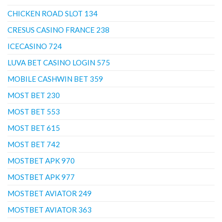
CHICKEN ROAD SLOT 134
CRESUS CASINO FRANCE 238
ICECASINO 724
LUVA BET CASINO LOGIN 575
MOBILE CASHWIN BET 359
MOST BET 230
MOST BET 553
MOST BET 615
MOST BET 742
MOSTBET APK 970
MOSTBET APK 977
MOSTBET AVIATOR 249
MOSTBET AVIATOR 363