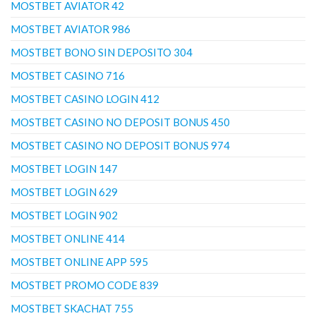
MOSTBET AVIATOR 42
MOSTBET AVIATOR 986
MOSTBET BONO SIN DEPOSITO 304
MOSTBET CASINO 716
MOSTBET CASINO LOGIN 412
MOSTBET CASINO NO DEPOSIT BONUS 450
MOSTBET CASINO NO DEPOSIT BONUS 974
MOSTBET LOGIN 147
MOSTBET LOGIN 629
MOSTBET LOGIN 902
MOSTBET ONLINE 414
MOSTBET ONLINE APP 595
MOSTBET PROMO CODE 839
MOSTBET SKACHAT 755