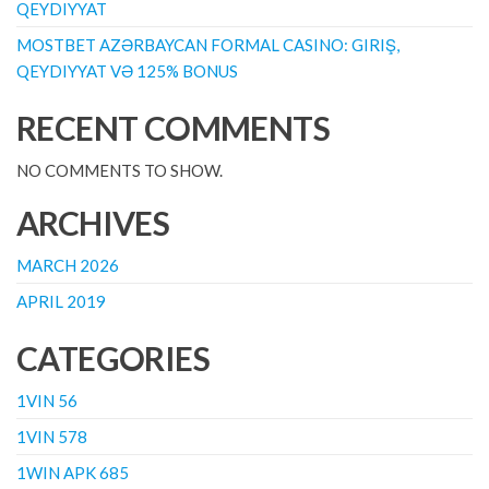
QEYDIYYAT
MOSTBET AZƏRBAYCAN FORMAL CASINO: GIRIŞ,
QEYDIYYAT VƏ 125% BONUS
RECENT COMMENTS
NO COMMENTS TO SHOW.
ARCHIVES
MARCH 2026
APRIL 2019
CATEGORIES
1VIN 56
1VIN 578
1WIN APK 685