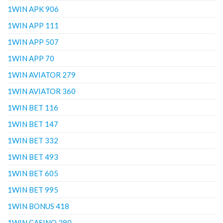
1WIN APK 906
1WIN APP 111
1WIN APP 507
1WIN APP 70
1WIN AVIATOR 279
1WIN AVIATOR 360
1WIN BET 116
1WIN BET 147
1WIN BET 332
1WIN BET 493
1WIN BET 605
1WIN BET 995
1WIN BONUS 418
1WIN CASINO 280