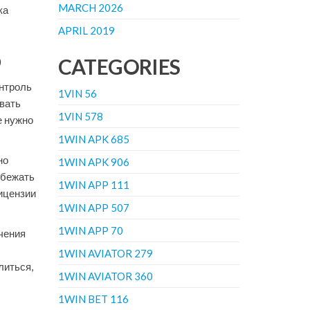
MARCH 2026
ка
APRIL 2019
о
CATEGORIES
т͏рол͏ь
1VIN 56
͏вать
1VIN 578
ке нужно
1WIN APK 685
но
1WIN APK 906
зб͏ежать
1WIN APP 111
лицензии
1WIN APP 507
1WIN APP 70
чения
1WIN AVIATOR 279
литься,
1WIN AVIATOR 360
1WIN BET 116