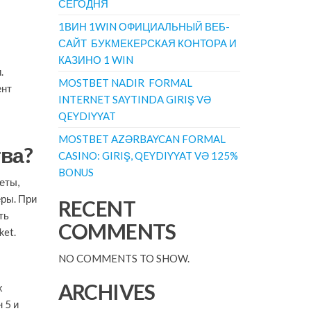
СЕГОДНЯ
1ВИН 1WIN ОФИЦИАЛЬНЫЙ ВЕБ-
САЙТ ️ БУКМЕКЕРСКАЯ КОНТОРА И
КАЗИНО 1 WIN
.
MOSTBET NADIR ️ FORMAL
ент
INTERNET SAYTINDA GIRIŞ VƏ
QEYDIYYAT
MOSTBET AZƏRBAYCAN FORMAL
ва?
CASINO: GIRIŞ, QEYDIYYAT VƏ 125%
BONUS
еты,
еры. При
RECENT
ть
COMMENTS
ket.
NO COMMENTS TO SHOW.
ARCHIVES
х
 5 и