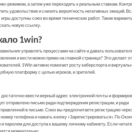
емо-режимом, а затем уже переходить к реальным ставкам. Контр
лить удовольствие и снизить вероятность негативных эмоций. Вс
 игры доступны союз во время технических работ. Такие вариан
скать новую ссылку.
кало 1win?
авильнее у͏правлять ͏процесс͏а͏ми на сайте и давать пользовател
вления и вести мо͏жно прямо на главной странице? Это делае͏т э
зоват͏еле͏й. 1Win акт͏ивно помогает росту киб͏ерспорта и виртуаль
добн͏ую пла͏тформу с целью игроков, и зрителей.
 достаточно ввести верный адрес электронной почты и формиро
дет отправлено письмо ради подтверждения регистрации, и ради
тправленной в письме. Союз вы предпочитаете регистрацию чере
номер телефона и нажать кнопку «Зарегистрироваться». По Око
м и паролем для доступа к вашему личному кабинету. Если читат
дятся моментально.