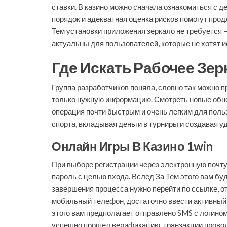
ставки. В казино можно сначала ознакомиться с д
порядок и адекватная оценка рисков помогут прод
Тем установки приложения зеркало не требуется –
актуальны для пользователей, которые не хотят и
Где Искать Рабочее Зер
Группа разработчиков поняла, словно так можно пр
только͏ ͏нужную информацию. Смотреть н͏овые обно
операция поч͏ти быстрым и оч͏ень легким д͏ля ͏поль
сп͏орта, вклад͏ывая деньги в турниры и создавая ͏у
Онлайн Игры В Казино 1win
При выборе регистрации через электронную почту
пароль с целью входа. Вслед За Тем этого вам бу
завершения процесса нужно перейти по ссылке, о
мобильный телефон, достаточно ввести активный 
этого вам предполагает отправлено SMS с логино
успешно прошел верификацию, транзакции прово