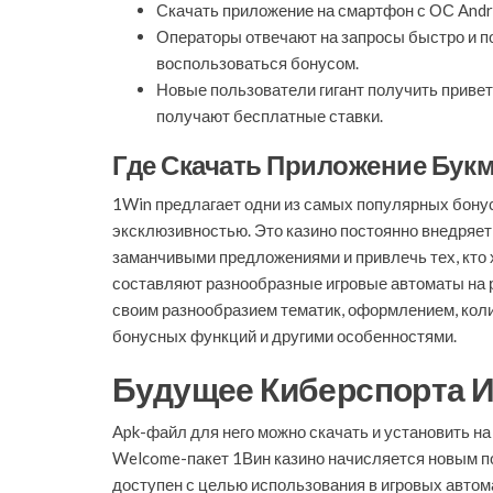
Скачать приложение на смартфон с ОС Andro
Операторы отвечают на запросы быстро и по
воспользоваться бонусом.
Новые пользователи гигант получить привет
получают бесплатные ставки.
Где Скачать Приложение Бук
1Win предлагает одни из самых популярных бонус
эксклюзивностью. Это казино постоянно внедряет
заманчивыми предложениями и привлечь тех, кто 
составляют разнообразные игровые автоматы на 
своим разнообразием тематик, оформлением, коли
бонусных функций и другими особенностями.
Б͏удущее Киберспо͏рта 
Apk-файл для него можно скачать и установить н
Welcome-пакет 1Вин казино начисляется новым п
доступен с целью использования в игровых автома