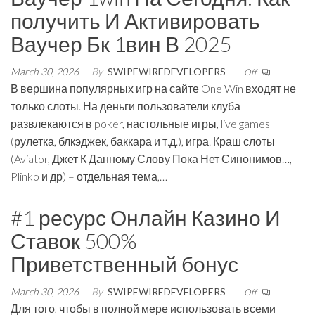
получить И Активировать
Ваучер Бк 1вин В 2025
March 30, 2026
By
SWIPEWIREDEVELOPERS
Off
В вершина популярных игр на сайте One Win входят не
только слоты. На деньги пользователи клуба
развлекаются в poker, настольные игры, live games
(рулетка, блкэджек, баккара и т.д.), игра. Краш слоты
(Aviator, Джет К Данному Слову Пока Нет Синонимов…,
Plinko и др) – отдельная тема,…
#1 ресурс Онлайн Казино И
Ставок 500%
Приветственный бонус
March 30, 2026
By
SWIPEWIREDEVELOPERS
Off
Для того, чтобы в полной мере использовать всеми