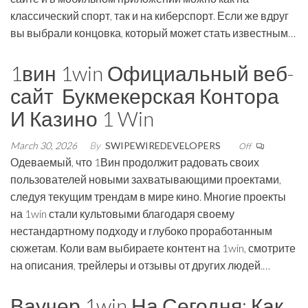
классический спорт, так и на киберспорт. Если же вдруг
вы выбрали концовка, который может стать известным…
1вин 1win Официальный веб-
сайт ️ Букмекерская Контора
И Казино 1 Win
March 30, 2026
By
SWIPEWIREDEVELOPERS
Off
Одеваемый, что 1Вин продолжит радовать своих
пользователей новыми захватывающими проектами,
следуя текущим трендам в мире кино. Многие проекты
на 1win стали культовыми благодаря своему
нестандартному подходу и глубоко проработанным
сюжетам. Коли вам выбираете контент на 1win, смотрит͏е
на описания, трейлеры и о͏тзывы от других людей.͏…
Ваучер 1win На Сегодня: Как