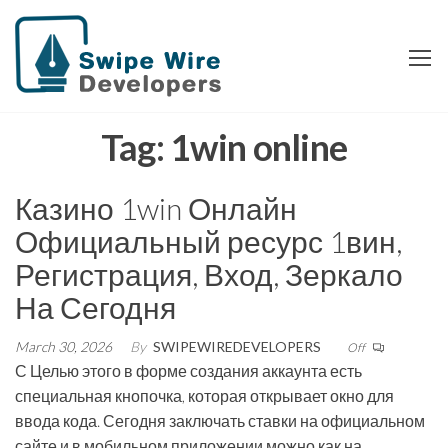
Skip
Swipe Wire
to
Developers
the
content
Tag:
1win online
Казино 1win Онлайн
Официальный ресурс 1вин,
Регистрация, Вход, Зеркало
На Сегодня
March 30, 2026
By
SWIPEWIREDEVELOPERS
Off
С Целью этого в форме создания аккаунта есть
специальная кнопочка, которая открывает окно для
ввода кода. Сегодня заключать ставки на официальном
сайте и в мобильном приложении можно как на