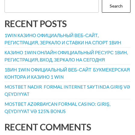
Search
RECENT POSTS
1WIN КАЗИНО ОФИЦИАЛЬНЫЙ ВЕБ-САЙТ,
РЕГИСТРАЦИЯ, ЗЕРКАЛО И СТАВКИ НА СПОРТ 1ВИН
КАЗИНО 1WIN ОНЛАЙН ОФИЦИАЛЬНЫЙ РЕСУРС 1ВИН,
РЕГИСТРАЦИЯ, ВХОД, ЗЕРКАЛО НА СЕГОДНЯ
1ВИН 1WIN ОФИЦИАЛЬНЫЙ ВЕБ-САЙТ ️ БУКМЕКЕРСКАЯ
КОНТОРА И КАЗИНО 1 WIN
MOSTBET NADIR ️ FORMAL INTERNET SAYTINDA GIRIŞ VƏ
QEYDIYYAT
MOSTBET AZƏRBAYCAN FORMAL CASINO: GIRIŞ,
QEYDIYYAT VƏ 125% BONUS
RECENT COMMENTS