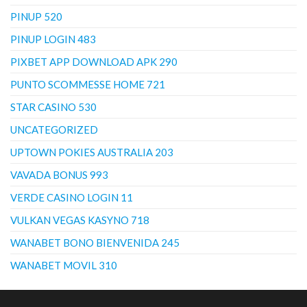
PINUP 520
PINUP LOGIN 483
PIXBET APP DOWNLOAD APK 290
PUNTO SCOMMESSE HOME 721
STAR CASINO 530
UNCATEGORIZED
UPTOWN POKIES AUSTRALIA 203
VAVADA BONUS 993
VERDE CASINO LOGIN 11
VULKAN VEGAS KASYNO 718
WANABET BONO BIENVENIDA 245
WANABET MOVIL 310