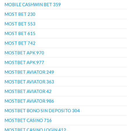
MOBILE CASHWIN BET 359
MOST BET 230
MOST BET 553
MOST BET 615
MOST BET 742
MOSTBET APK 970
MOSTBET APK 977
MOSTBET AVIATOR 249
MOSTBET AVIATOR 363
MOSTBET AVIATOR 42
MOSTBET AVIATOR 986
MOSTBET BONO SIN DEPOSITO 304
MOSTBET CASINO 716
MOSTBET CASINO LOGIN 412