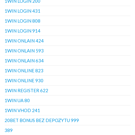
1WIN LOGIN 200
1WIN LOGIN 431
1WIN LOGIN 808
1WIN LOGIN 914
1WIN ONLAIN 424
1WIN ONLAIN 593
1WIN ONLAIN 634
1WIN ONLINE 823
1WIN ONLINE 930
1WIN REGISTER 622
1WIN UA 80
1WIN VHOD 241
20BET BONUS BEZ DEPOZYTU 999
389