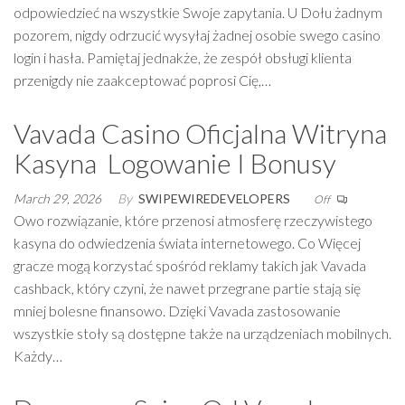
odpowiedzieć na wszystkie Swoje zapytania. U Dołu żadnym
pozorem, nigdy odrzucić wysyłaj żadnej osobie swego casino
login i hasła. Pamiętaj jednakże, że zespół obsługi klienta
przenigdy nie zaakceptować poprosi Cię,…
Vavada Casino Oficjalna Witryna
Kasyna ️ Logowanie I Bonusy
March 29, 2026
By
SWIPEWIREDEVELOPERS
Off
Owo rozwiązanie, które przenosi atmosferę rzeczywistego
kasyna do odwiedzenia świata internetowego. Co Więcej
gracze mogą korzystać spośród reklamy takich jak Vavada
cashback, który czyni, że nawet przegrane partie stają się
mniej bolesne finansowo. Dzięki Vavada zastosowanie
wszystkie stoły są dostępne także na urządzeniach mobilnych.
Każdy…