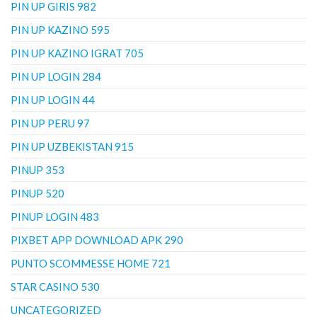
PIN UP GIRIS 982
PIN UP KAZINO 595
PIN UP KAZINO IGRAT 705
PIN UP LOGIN 284
PIN UP LOGIN 44
PIN UP PERU 97
PIN UP UZBEKISTAN 915
PINUP 353
PINUP 520
PINUP LOGIN 483
PIXBET APP DOWNLOAD APK 290
PUNTO SCOMMESSE HOME 721
STAR CASINO 530
UNCATEGORIZED