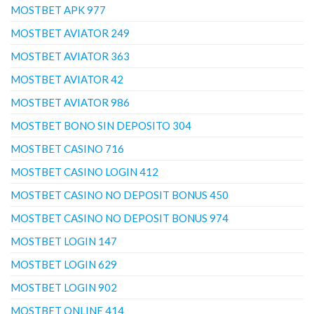
MOSTBET APK 977
MOSTBET AVIATOR 249
MOSTBET AVIATOR 363
MOSTBET AVIATOR 42
MOSTBET AVIATOR 986
MOSTBET BONO SIN DEPOSITO 304
MOSTBET CASINO 716
MOSTBET CASINO LOGIN 412
MOSTBET CASINO NO DEPOSIT BONUS 450
MOSTBET CASINO NO DEPOSIT BONUS 974
MOSTBET LOGIN 147
MOSTBET LOGIN 629
MOSTBET LOGIN 902
MOSTBET ONLINE 414