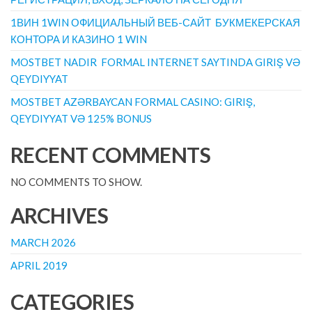
1ВИН 1WIN ОФИЦИАЛЬНЫЙ ВЕБ-САЙТ ️ БУКМЕКЕРСКАЯ
КОНТОРА И КАЗИНО 1 WIN
MOSTBET NADIR ️ FORMAL INTERNET SAYTINDA GIRIŞ VƏ
QEYDIYYAT
MOSTBET AZƏRBAYCAN FORMAL CASINO: GIRIŞ,
QEYDIYYAT VƏ 125% BONUS
RECENT COMMENTS
NO COMMENTS TO SHOW.
ARCHIVES
MARCH 2026
APRIL 2019
CATEGORIES