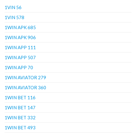
1VIN 56
1VIN 578
1WIN APK 685
1WIN APK 906
1WIN APP 111
1WIN APP 507
1WIN APP 70
1WIN AVIATOR 279
1WIN AVIATOR 360
1WIN BET 116
1WIN BET 147
1WIN BET 332
1WIN BET 493