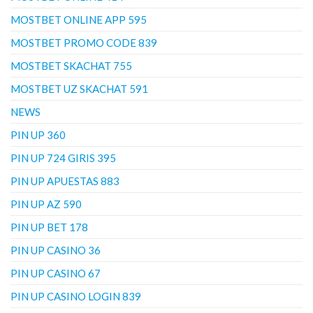
MOSTBET ONLINE APP 595
MOSTBET PROMO CODE 839
MOSTBET SKACHAT 755
MOSTBET UZ SKACHAT 591
NEWS
PIN UP 360
PIN UP 724 GIRIS 395
PIN UP APUESTAS 883
PIN UP AZ 590
PIN UP BET 178
PIN UP CASINO 36
PIN UP CASINO 67
PIN UP CASINO LOGIN 839