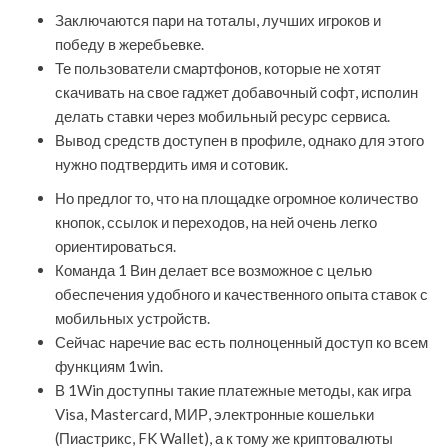
Заключаются пари на тоталы, лучших игроков и
победу в жеребьевке.
Те пользователи смартфонов, которые не хотят
скачивать на свое гаджет добавочный софт, исполин
делать ставки через мобильный ресурс сервиса.
Вывод средств доступен в профиле, однако для этого
нужно подтвердить имя и сотовик.
Но предлог то, что на площадке огромное количество
кнопок, ссылок и переходов, на ней очень легко
ориентироваться.
Команда 1 Вин делает все возможное с целью
обеспечения удобного и качественного опыта ставок с
мобильных устройств.
Сейчас наречие вас есть полноценный доступ ко всем
функциям 1win.
В 1Win доступны такие платежные методы, как игра
Visa, Mastercard, МИР, электронные кошельки
(Пиастрикс, FK Wallet), а к тому же криптовалюты