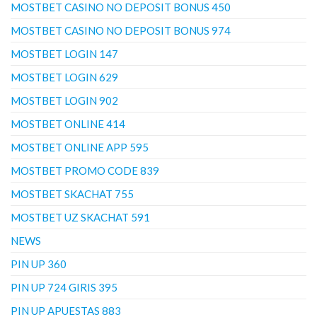
MOSTBET CASINO NO DEPOSIT BONUS 450
MOSTBET CASINO NO DEPOSIT BONUS 974
MOSTBET LOGIN 147
MOSTBET LOGIN 629
MOSTBET LOGIN 902
MOSTBET ONLINE 414
MOSTBET ONLINE APP 595
MOSTBET PROMO CODE 839
MOSTBET SKACHAT 755
MOSTBET UZ SKACHAT 591
NEWS
PIN UP 360
PIN UP 724 GIRIS 395
PIN UP APUESTAS 883