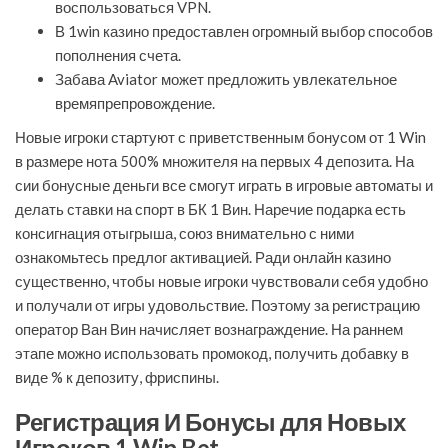
воспользоваться VPN.
В 1win казино предоставлен огромный выбор способов
пополнения счета.
Забава Aviator может предложить увлекательное
времяпрепровождение.
Новые игроки стартуют с приветственным бонусом от 1 Win
в размере нота 500% множителя на первых 4 депозита. На
сии бонусные деньги все смогут играть в игровые автоматы и
делать ставки на спорт в БК 1 Вин. Наречие подарка есть
консигнация отыгрыша, союз внимательно с ними
ознакомьтесь предлог активацией. Ради онлайн казино
существенно, чтобы новые игроки чувствовали себя удобно
и получали от игры удовольствие. Поэтому за регистрацию
оператор Ван Вин начисляет вознаграждение. На раннем
этапе можно использовать промокод, получить добавку в
виде % к депозиту, фриспины.
Регистрация И Бонусы для Новых
Игроков 1 Win Bet