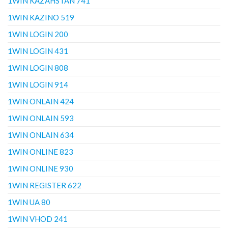
1WIN KAZAHSTAN 741
1WIN KAZINO 519
1WIN LOGIN 200
1WIN LOGIN 431
1WIN LOGIN 808
1WIN LOGIN 914
1WIN ONLAIN 424
1WIN ONLAIN 593
1WIN ONLAIN 634
1WIN ONLINE 823
1WIN ONLINE 930
1WIN REGISTER 622
1WIN UA 80
1WIN VHOD 241