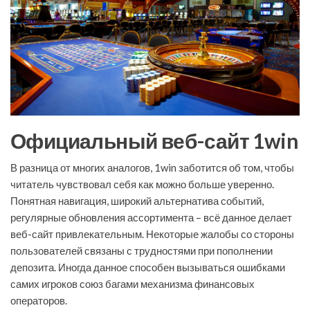
Официальный веб-сайт 1win
В разница от многих аналогов, 1win заботится об том, чтобы
читатель чувствовал себя как можно больше уверенно.
Понятная навигация, широкий альтернатива событий,
регулярные обновления ассортимента – всё данное делает
веб-сайт привлекательным. Некоторые жалобы со стороны
пользователей связаны с трудностями при пополнении
депозита. Иногда данное способен вызываться ошибками
самих игроков союз багами механизма финансовых
операторов.