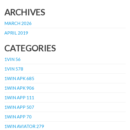
ARCHIVES
MARCH 2026
APRIL 2019
CATEGORIES
1VIN 56
1VIN 578
1WIN APK 685
1WIN APK 906
1WIN APP 111
1WIN APP 507
1WIN APP 70
1WIN AVIATOR 279