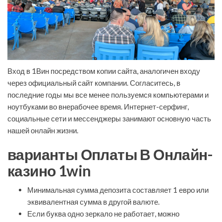
Вход в 1Вин посредством копии сайта, аналогичен входу
через официальный сайт компании. Согласитесь, в
последние годы мы все менее пользуемся компьютерами и
ноутбуками во внерабочее время. Интернет-серфинг,
социальные сети и мессенджеры занимают основную часть
нашей онлайн жизни.
варианты Оплаты В Онлайн-
казино 1win
Минимальная сумма депозита составляет 1 евро или
эквивалентная сумма в другой валюте.
Если буква одно зеркало не работает, можно