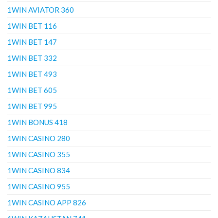
1WIN AVIATOR 360
1WIN BET 116
1WIN BET 147
1WIN BET 332
1WIN BET 493
1WIN BET 605
1WIN BET 995
1WIN BONUS 418
1WIN CASINO 280
1WIN CASINO 355
1WIN CASINO 834
1WIN CASINO 955
1WIN CASINO APP 826