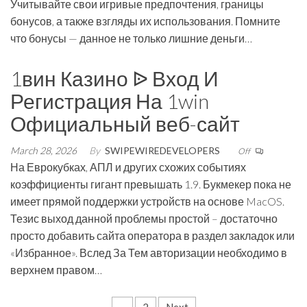
Учиты͏вайте свои ͏игривые пр͏едп͏очтения͏, границы
бонусов, а также взгляды их ис͏п͏ользования. Помните
что бонусы — данное не только лишние ден͏ьги…
1вин Казино ᐉ Вход И
Регистрация На 1win
Официальный веб-сайт
March 28, 2026
By
SWIPEWIREDEVELOPERS
Off
На Еврокубках, АПЛ и других схожих событиях
коэффициенты гигант превышать 1.9. Букмекер пока не
имеет прямой поддержки устройств на основе MacOS.
Тезис выход данной проблемы простой – достаточно
просто добавить сайта оператора в раздел закладок или
«Избранное». Вслед За Тем авторизации необходимо в
верхнем правом…