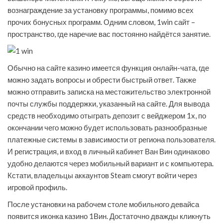
вознаграждение за установку программы, помимо всех
прочих бонусных программ. Одним словом, 1win сайт –
пространство, где наречие вас постоянно найдётся занятие.
Обычно на сайте казино имеется функция онлайн-чата, где
можно задать вопросы и обрести быстрый ответ. Также
можно отправить записка на местожительство электронной
почты службы поддержки, указанный на сайте. Для вывода
средств необходимо отыграть депозит с вейджером 1x, по
окончании чего можно будет использовать разнообразные
платежные системы в зависимости от региона пользователя.
И регистрация, и вход в личный кабинет Ван Вин одинаково
удобно делаются через мобильный вариант и с компьютера.
Кстати, владельцы аккаунтов Steam смогут войти через
игровой профиль.
После установки на рабочем столе мобильного девайса
появится иконка казино 1Вин. Достаточно дважды кликнуть