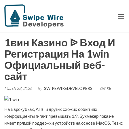
Skip
Swipe Wire
to
Developers
the
content
1вин Казино ᐉ Вход И
Регистрация На 1win
Официальный веб-
сайт
March 28, 2026
By
SWIPEWIREDEVELOPERS
Off
На Еврокубках, АПЛ и других схожих событиях
коэффициенты гигант превышать 1.9. Букмекер пока не
имеет прямой поддержки устройств на основе MacOS. Тезис