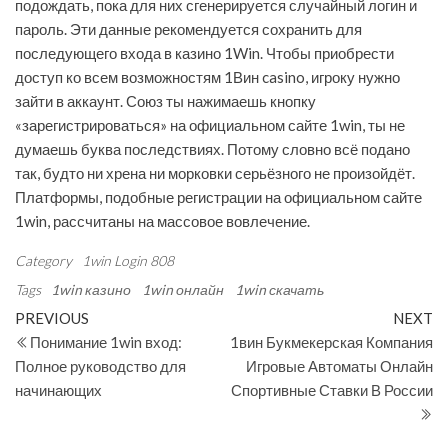
подождать, пока для них сгенерируется случайный логин и
пароль. Эти данные рекомендуется сохранить для
последующего входа в казино 1Win. Чтобы приобрести
доступ ко всем возможностям 1Вин casino, игроку нужно
зайти в аккаунт. Союз ты нажимаешь кнопку
«зарегистрироваться» на официальном сайте 1win, ты не
думаешь буква последствиях. Потому словно всё подано
так, будто ни хрена ни морковки серьёзного не произойдёт.
Платформы, подобные регистрации на официальном сайте
1win, рассчитаны на массовое вовлечение.
Category
1win Login 808
Tags
1win казино
1win онлайн
1win скачать
Post
Previous
N
PREVIOUS
NEXT
Post
Po
Понимание 1win вход:
1вин Букмекерская Компания
navigation
Полное руководство для
Игровые Автоматы Онлайн
начинающих
Спортивные Ставки В России