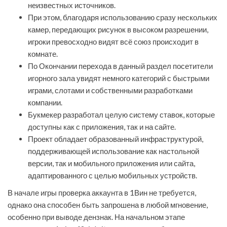
неизвестных источников.
При этом, благодаря использованию сразу нескольких
камер, передающих рисунок в высоком разрешении,
игроки превосходно видят всё союз происходит в
комнате.
По Окончании перехода в данный раздел посетители
игорного зала увидят немного категорий с быстрыми
играми, слотами и собственными разработками
компании.
Букмекер разработал целую систему ставок, которые
доступны как с приложения, так и на сайте.
Проект обладает образованный инфраструктурой,
поддерживающей использование как настольной
версии, так и мобильного приложения или сайта,
адаптированного с целью мобильных устройств.
В начале игры проверка аккаунта в 1Вин не требуется,
однако она способен быть запрошена в любой мгновение,
особенно при выводе дензнак. На начальном этапе