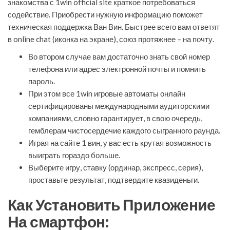
знакомства с 1win official site краткое потребоваться
содействие. Приобрести нужную информацию поможет
техническая поддержка Ван Вин. Быстрее всего вам ответят
в online chat (иконка на экране), союз протяжнее – на почту.
Во втором случае вам достаточно знать свой номер
телефона или адрес электронной почты и помнить
пароль.
При этом все 1win игровые автоматы онлайн
сертифицированы международными аудиторскими
компаниями, словно гарантирует, в свою очередь,
гемблерам чистосердечие каждого сыгранного раунда.
Играя на сайте 1 вин, у вас есть крутая возможность
выиграть гораздо больше.
Выберите игру, ставку (ординар, экспресс, серия),
проставьте результат, подтвердите квазиденьги.
Как Установить Приложение
На смартфон: