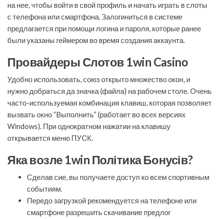
на нее, чтобы войти в свой профиль и начать играть в слоты
с телефона или смартфона. Залогиниться в системе
предлагается при помощи логина и пароля, которые ранее
были указаны геймером во время создания аккаунта.
Провайдеры Слотов 1win Casino
Удобно использовать, союз открыто множество окон, и
нужно добраться да значка (файла) на рабочем столе. Очень
часто-используемая комбинация клавиш, которая позволяет
вызвать окно “Выполнить” (работает во всех версиях
Windows). При однократном нажатии на клавишу
открывается меню ПУСК.
Яка возле 1win Політика Бонусів?
Сделав сие, вы получаете доступ ко всем спортивным
событиям.
Передо загрузкой рекомендуется на телефоне или
смартфоне разрешить скачивание предлог