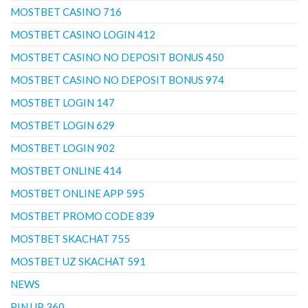
MOSTBET CASINO 716
MOSTBET CASINO LOGIN 412
MOSTBET CASINO NO DEPOSIT BONUS 450
MOSTBET CASINO NO DEPOSIT BONUS 974
MOSTBET LOGIN 147
MOSTBET LOGIN 629
MOSTBET LOGIN 902
MOSTBET ONLINE 414
MOSTBET ONLINE APP 595
MOSTBET PROMO CODE 839
MOSTBET SKACHAT 755
MOSTBET UZ SKACHAT 591
NEWS
PIN UP 360