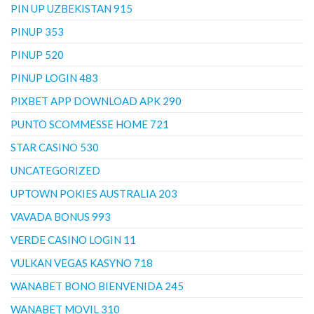
PIN UP UZBEKISTAN 915
PINUP 353
PINUP 520
PINUP LOGIN 483
PIXBET APP DOWNLOAD APK 290
PUNTO SCOMMESSE HOME 721
STAR CASINO 530
UNCATEGORIZED
UPTOWN POKIES AUSTRALIA 203
VAVADA BONUS 993
VERDE CASINO LOGIN 11
VULKAN VEGAS KASYNO 718
WANABET BONO BIENVENIDA 245
WANABET MOVIL 310