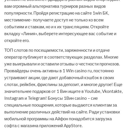
вам огромный альтернатива турниров разных видов
популярности. Пройдя регистрацию на сайте 1win БК,
местоимение- получаете доступ не только ко всем
событиям и ставкам, но и к их трансляциям. Откройте
вкладку «Линия», выберете интересующее вас событие и
откройте его.
ТОП слотов по посещаемости, заряженности и отдаче
оператор публикует в соответствующих разделах. Многие
уже выигрывали и оставили отзывы о честности прогнозов.
Провайдеры очень активны в 1 Win casino ru, постоянно
устраивают акции, где дают добавочный кэшбэк в своих
слотах, рейкбек, фриспины за депозит, и многое другое! Еще
значительнее подарков от 1 Вин ищите в Youtube, Vkontakte,
Instagram и Telegram! Бонусы 1Вин casino – сие
специальные поощрения, которые выдаются клиентам за
выполнение различных действий на сайте. Ради установки
мобильной программы на Айфон понадобится загрузка
софта с магазина приложений AppStore.