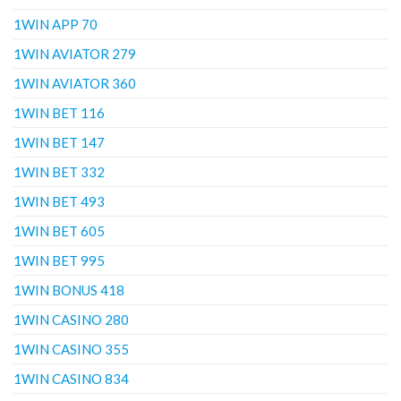
1WIN APP 70
1WIN AVIATOR 279
1WIN AVIATOR 360
1WIN BET 116
1WIN BET 147
1WIN BET 332
1WIN BET 493
1WIN BET 605
1WIN BET 995
1WIN BONUS 418
1WIN CASINO 280
1WIN CASINO 355
1WIN CASINO 834