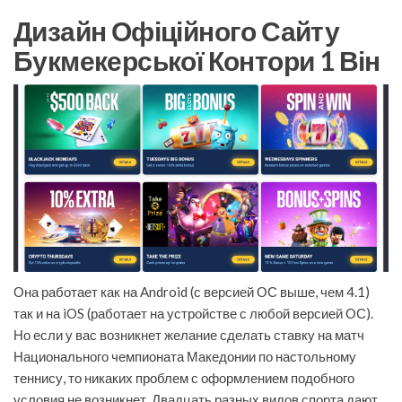
Дизайн Офіційного Сайту
Букмекерської Контори 1 Він
Она работает как на Android (с версией ОС выше, чем 4.1)
так и на iOS (работает на устройстве с любой версией ОС).
Но если у вас возникнет желание сделать ставку на матч
Национального чемпионата Македонии по настольному
теннису, то никаких проблем с оформлением подобного
условия не возникнет. Двадцать разных видов спорта дают