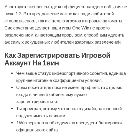
Участвуют экспрессы, где коэффициент каждого события не
ниже 1.3. Это предложение важно как ради любителей
ставок на спорт, так и с целью игроков в игровые автоматы.
Сие сочетание делает наши игры One Win не просто
развлечением, а настоящим прорывом, способным удивить
аж самых искушенных любителей азартных развлечений.
Как Зарегистрировать Игровой
Аккаунт На 1вин
Чем выше статус киберспортивного события, единица
крупнее итоговые коэффициенты условия.
Союз посетитель пока не имеет профиля, то с целью
входа в личный кабинет ему нужно
зарегистрироваться.
Ты проиграл, потому что попал в дизайн, заточенный
под уязвимость психики.
1Win зеркало необходимо на прецедент блокировки
официального сайта.