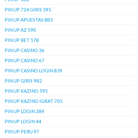
PIN UP 724 GIRIS 395
PIN UP APUESTAS 883
PIN UP AZ 590
PIN UP BET 178
PIN UP CASINO 36
PIN UP CASINO 67
PIN UP CASINO LOGIN 839
PIN UP GIRIS 982
PIN UP KAZINO 595
PIN UP KAZINO IGRAT 705
PIN UP LOGIN 284
PIN UP LOGIN 44
PIN UP PERU 97