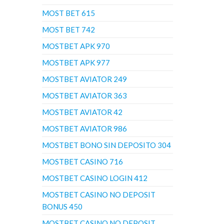
MOST BET 615
MOST BET 742
MOSTBET APK 970
MOSTBET APK 977
MOSTBET AVIATOR 249
MOSTBET AVIATOR 363
MOSTBET AVIATOR 42
MOSTBET AVIATOR 986
MOSTBET BONO SIN DEPOSITO 304
MOSTBET CASINO 716
MOSTBET CASINO LOGIN 412
MOSTBET CASINO NO DEPOSIT
BONUS 450
MOSTBET CASINO NO DEPOSIT