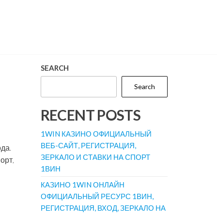
SEARCH
Search
RECENT POSTS
1WIN КАЗИНО ОФИЦИАЛЬНЫЙ
ВЕБ-САЙТ, РЕГИСТРАЦИЯ,
да.
ЗЕРКАЛО И СТАВКИ НА СПОРТ
орт,
1ВИН
КАЗИНО 1WIN ОНЛАЙН
ОФИЦИАЛЬНЫЙ РЕСУРС 1ВИН,
РЕГИСТРАЦИЯ, ВХОД, ЗЕРКАЛО НА