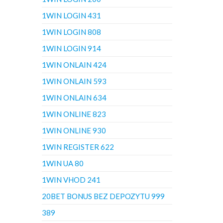
1WIN LOGIN 431
1WIN LOGIN 808
1WIN LOGIN 914
1WIN ONLAIN 424
1WIN ONLAIN 593
1WIN ONLAIN 634
1WIN ONLINE 823
1WIN ONLINE 930
1WIN REGISTER 622
1WIN UA 80
1WIN VHOD 241
20BET BONUS BEZ DEPOZYTU 999
389