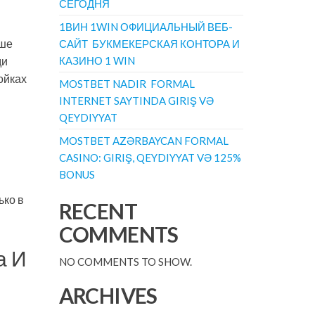
СЕГОДНЯ
1ВИН 1WIN ОФИЦИАЛЬНЫЙ ВЕБ-
ыше
САЙТ ️ БУКМЕКЕРСКАЯ КОНТОРА И
ди
КАЗИНО 1 WIN
ойках
MOSTBET NADIR ️ FORMAL
INTERNET SAYTINDA GIRIŞ VƏ
QEYDIYYAT
MOSTBET AZƏRBAYCAN FORMAL
CASINO: GIRIŞ, QEYDIYYAT VƏ 125%
BONUS
ько в
RECENT
COMMENTS
а И
NO COMMENTS TO SHOW.
ARCHIVES