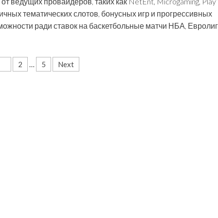
от ведущих провайдеров, таких как NetEnt, Microgaming, Play
личных тематических слотов, бонусных игр и прогрессивных
можности ради ставок на баскетбольные матчи НБА, Евролиг
1
2
…
5
Next