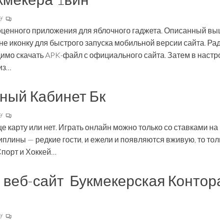
f
оценного приложения для яблочного гаджета. Описанный в
не иконку для быстрого запуска мобильной версии сайта. Ра
димо скачать APK-файл с официального сайта. Затем в настр
из…
чный Кабинет Бк
f
е карту или нет. Играть онлайн можно только со ставками на
иплины — редкие гости, и ежели и появляются вживую, то тол
Спорт и Хоккей…
веб-сайт ️ Букмекерская Контор
f