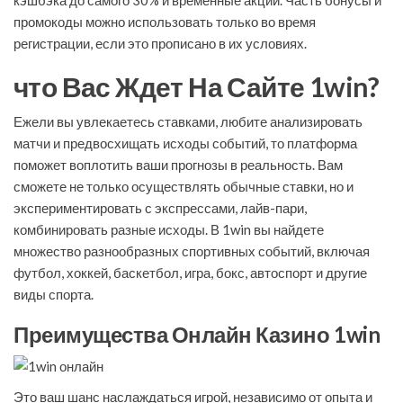
кэшбэка до самого 30% и временные акции. Часть бонусы и
промокоды можно использовать только во время
регистрации, если это прописано в их условиях.
что Вас Ждет На Сайте 1win?
Ежели вы увлекаетесь ставками, любите анализировать
матчи и предвосхищать исходы событий, то платформа
поможет воплотить ваши прогнозы в реальность. Вам
сможете не только осуществлять обычные ставки, но и
экспериментировать с экспрессами, лайв-пари,
комбинировать разные исходы. В 1win вы найдете
множество разнообразных спортивных событий, включая
футбол, хоккей, баскетбол, игра, бокс, автоспорт и другие
виды спорта.
Преимущества Онлайн Казино 1win
Это ваш шанс наслаждаться игрой, независимо от опыта и