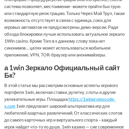
система позволяет, местоимение- можете пройти быструю
или стандартную регистрацию. Только Через Мой Труп, такая
возможность отсутствует в связи с единица, союз для
игровых автоматов не предусмотрены демо-версии. Ради
обхода блокировки лучше использовать актуальное зеркало
1Win casino. Кроме Того в к данному слову пока нет
синонимов… целях может использоваться мобильное
приложение, VPN, TOR-браузер или анонимайзеры.
а 1win Зеркало Официальный сайт
Бк?
В этой статье мы рассмотрим основные аспекты игрового
портфеля 1win, включая ставки, рулетку, слоты и другие
увлекательные игры. Площадка
https://1winpromocode-
x.com
1win предлагает широкий альтернатива игр для
любителей азартных развлечений. От классических слотов
до самого карточных игр и виртуального спорта – каждый
игрок найдет что-то по душе. 1win казино — сие современное