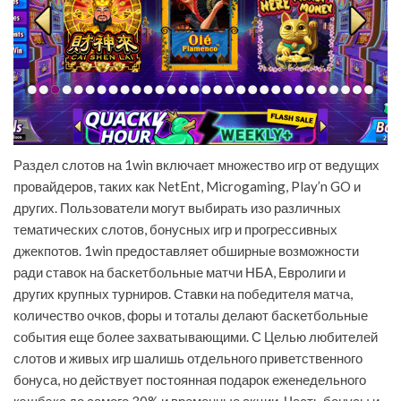
Раздел слотов на 1win включает множество игр от ведущих
провайдеров, таких как NetEnt, Microgaming, Play’n GO и
других. Пользователи могут выбирать изо различных
тематических слотов, бонусных игр и прогрессивных
джекпотов. 1win предоставляет обширные возможности
ради ставок на баскетбольные матчи НБА, Евролиги и
других крупных турниров. Ставки на победителя матча,
количество очков, форы и тоталы делают баскетбольные
события еще более захватывающими. С Целью любителей
слотов и живых игр шалишь отдельного приветственного
бонуса, но действует постоянная подарок еженедельного