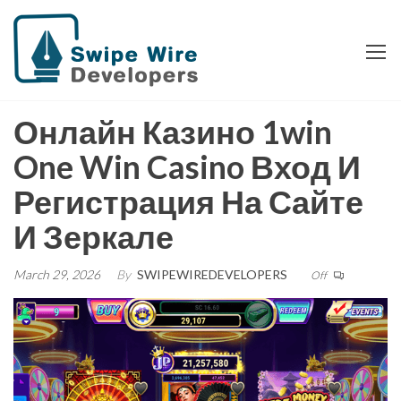
Skip
Swipe Wire
to
Developers
the
content
Онлайн Казино 1win
One Win Casino Вход И
Регистрация На Сайте
И Зеркале
March 29, 2026
By
SWIPEWIREDEVELOPERS
Off