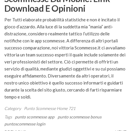
Download E Opinioni
Per Tutti elaborate probabilità statistiche e non è incitato il
gioco d’azzardo. Alla luce di la suddetta mia “mania” anti-
distrazione, considero realmente tattico l’utilizzo delle
notifiche con le app scommesse. A differenza di altri portali
successo comparazione, noi vittoria Scommesse.it ci avvaliamo
vittoria un team successo esperti il quale include solamente dei
veri professionisti del settore. Ciò ci permette di offrirti un
servizio di qualità, mediante giudizi oggettivi e su cui possiamo
eseguire affidamento. Diversamente da altri operatori, il
nostro unico obiettivo è quello successo informarti e guidarti
durante la scelta del sito giusto, cercando di farti risparmiare
tempo e soldi.
Category
Punto Scommesse Home 721
Tags
punto scommesse app
punto scommesse bonus
puntoscommesse login