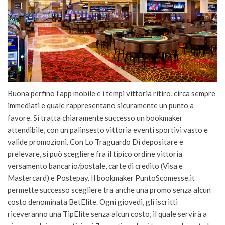
Buona perfino l’app mobile e i tempi vittoria ritiro, circa sempre
immediati e quale rappresentano sicuramente un punto a
favore. Si tratta chiaramente successo un bookmaker
attendibile, con un palinsesto vittoria eventi sportivi vasto e
valide promozioni. Con Lo Traguardo Di depositare e
prelevare, si può scegliere fra il tipico ordine vittoria
versamento bancario/postale, carte di credito (Visa e
Mastercard) e Postepay. Il bookmaker PuntoScomesse.it
permette successo scegliere tra anche una promo senza alcun
costo denominata BetElite. Ogni giovedì, gli iscritti
riceveranno una TipElite senza alcun costo, il quale servirà a