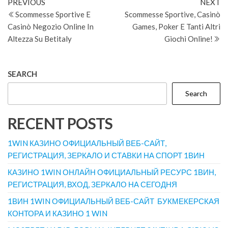
Post
Previous
N
PREVIOUS
NEXT
Post
Po
Scommesse Sportive E
Scommesse Sportive, Casinò
navigation
Casinò Negozio Online In
Games, Poker E Tanti Altri
Altezza Su Betitaly
Giochi Online!
SEARCH
Search
RECENT POSTS
1WIN КАЗИНО ОФИЦИАЛЬНЫЙ ВЕБ-САЙТ,
РЕГИСТРАЦИЯ, ЗЕРКАЛО И СТАВКИ НА СПОРТ 1ВИН
КАЗИНО 1WIN ОНЛАЙН ОФИЦИАЛЬНЫЙ РЕСУРС 1ВИН,
РЕГИСТРАЦИЯ, ВХОД, ЗЕРКАЛО НА СЕГОДНЯ
1ВИН 1WIN ОФИЦИАЛЬНЫЙ ВЕБ-САЙТ ️ БУКМЕКЕРСКАЯ
КОНТОРА И КАЗИНО 1 WIN