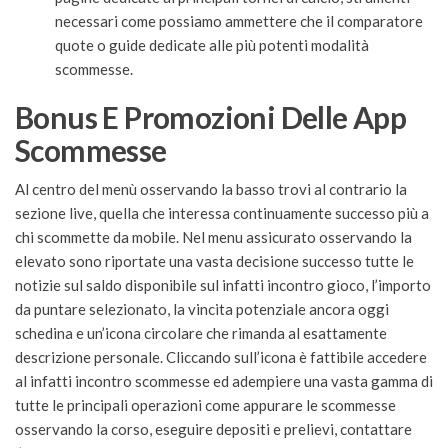
necessari come possiamo ammettere che il comparatore
quote o guide dedicate alle più potenti modalità
scommesse.
Bonus E Promozioni Delle App
Scommesse
Al centro del menù osservando la basso trovi al contrario la
sezione live, quella che interessa continuamente successo più a
chi scommette da mobile. Nel menu assicurato osservando la
elevato sono riportate una vasta decisione successo tutte le
notizie sul saldo disponibile sul infatti incontro gioco, l’importo
da puntare selezionato, la vincita potenziale ancora oggi
schedina e un’icona circolare che rimanda al esattamente
descrizione personale. Cliccando sull’icona è fattibile accedere
al infatti incontro scommesse ed adempiere una vasta gamma di
tutte le principali operazioni come appurare le scommesse
osservando la corso, eseguire depositi e prelievi, contattare