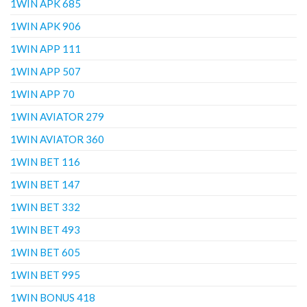
1WIN APK 685
1WIN APK 906
1WIN APP 111
1WIN APP 507
1WIN APP 70
1WIN AVIATOR 279
1WIN AVIATOR 360
1WIN BET 116
1WIN BET 147
1WIN BET 332
1WIN BET 493
1WIN BET 605
1WIN BET 995
1WIN BONUS 418