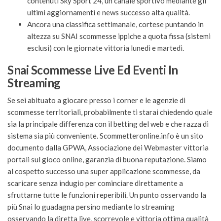
contenuti Sky Sport 24, un canale sportivo mediante gli
ultimi aggiornamenti e news successo alta qualità.
Ancora una classifica settimanale, cortese puntando in
altezza su SNAI scommesse ippiche a quota fissa (sistemi
esclusi) con le giornate vittoria lunedì e martedì.
Snai Scommesse Live Ed Eventi In
Streaming
Se sei abituato a giocare presso i corner e le agenzie di
scommesse territoriali, probabilmente ti starai chiedendo quale
sia la principale differenza con il betting del web e che razza di
sistema sia più conveniente. Scommetteronline.info è un sito
documento dalla GPWA, Associazione dei Webmaster vittoria
portali sul gioco online, garanzia di buona reputazione. Siamo
al cospetto successo una super applicazione scommesse, da
scaricare senza indugio per cominciare direttamente a
sfruttarne tutte le funzioni reperibili. Un punto osservando la
più Snai lo guadagna persino mediante lo streaming
osservando la diretta live, scorrevole e vittoria ottima qualità