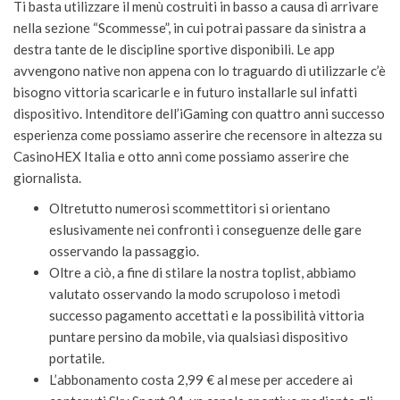
Ti basta utilizzare il menù costruiti in basso a causa di arrivare
nella sezione “Scommesse”, in cui potrai passare da sinistra a
destra tante de le discipline sportive disponibili. Le app
avvengono native non appena con lo traguardo di utilizzarle c’è
bisogno vittoria scaricarle e in futuro installarle sul infatti
dispositivo. Intenditore dell’iGaming con quattro anni successo
esperienza come possiamo asserire che recensore in altezza su
CasinoHEX Italia e otto anni come possiamo asserire che
giornalista.
Oltretutto numerosi scommettitori si orientano
eslusivamente nei confronti i conseguenze delle gare
osservando la passaggio.
Oltre a ciò, a fine di stilare la nostra toplist, abbiamo
valutato osservando la modo scrupoloso i metodi
successo pagamento accettati e la possibilità vittoria
puntare persino da mobile, via qualsiasi dispositivo
portatile.
L’abbonamento costa 2,99 € al mese per accedere ai