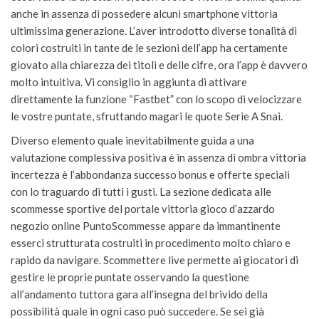
anche in assenza di possedere alcuni smartphone vittoria
ultimissima generazione. L’aver introdotto diverse tonalità di
colori costruiti in tante de le sezioni dell’app ha certamente
giovato alla chiarezza dei titoli e delle cifre, ora l’app è davvero
molto intuitiva. Vi consiglio in aggiunta di attivare
direttamente la funzione “Fastbet” con lo scopo di velocizzare
le vostre puntate, sfruttando magari le quote Serie A Snai.
Diverso elemento quale inevitabilmente guida a una
valutazione complessiva positiva è in assenza di ombra vittoria
incertezza è l’abbondanza successo bonus e offerte speciali
con lo traguardo di tutti i gusti. La sezione dedicata alle
scommesse sportive del portale vittoria gioco d’azzardo
negozio online PuntoScommesse appare da immantinente
esserci strutturata costruiti in procedimento molto chiaro e
rapido da navigare. Scommettere live permette ai giocatori di
gestire le proprie puntate osservando la questione
all’andamento tuttora gara all’insegna del brivido della
possibilità quale in ogni caso può succedere. Se sei già