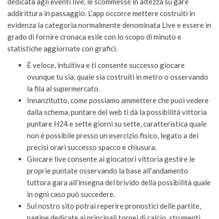
dedicata agli eventi live, le scommesse in altezza su gare
addirittura in passaggio. L’app occorre mettere costruiti in
evidenza la categoria normalmente denominata Live e essere in
grado di fornire cronaca esile con lo scopo di minuto e
statistiche aggiornate con grafici.
È veloce, intuitiva e ti consente successo giocare
ovunque tu sia, quale sia costruiti in metro o osservando
la fila al supermercato.
Innanzitutto, come possiamo ammettere che puoi vedere
dalla schema, puntare del web ti dà la possibilità vittoria
puntare H24 e sette giorni su sette, caratteristica quale
non è possibile presso un esercizio fisico, legato a dei
precisi orari successo spacco e chiusura.
Giocare live consente ai giocatori vittoria gestire le
proprie puntate osservando la base all’andamento
tuttora gara all’insegna del brivido della possibilità quale
in ogni caso può succedere.
Sul nostro sito potrai reperire pronostici delle partite,
pagine dedicate ai principali tornei di calcio, strumenti