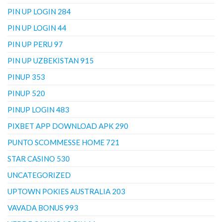
PIN UP LOGIN 284
PIN UP LOGIN 44
PIN UP PERU 97
PIN UP UZBEKISTAN 915
PINUP 353
PINUP 520
PINUP LOGIN 483
PIXBET APP DOWNLOAD APK 290
PUNTO SCOMMESSE HOME 721
STAR CASINO 530
UNCATEGORIZED
UPTOWN POKIES AUSTRALIA 203
VAVADA BONUS 993