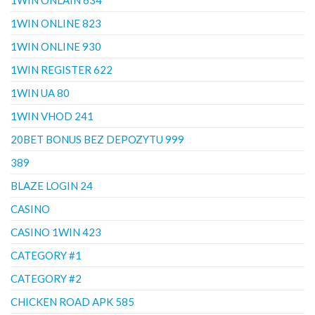
1WIN ONLAIN 634
1WIN ONLINE 823
1WIN ONLINE 930
1WIN REGISTER 622
1WIN UA 80
1WIN VHOD 241
20BET BONUS BEZ DEPOZYTU 999
389
BLAZE LOGIN 24
CASINO
CASINO 1WIN 423
CATEGORY #1
CATEGORY #2
CHICKEN ROAD APK 585