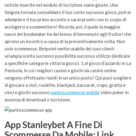
notizie inserite nel modulo di iscrizione siano giuste. Una
Singola tornata convalidato il tuo conto successo gioco, potrai
adempiere il tuo primo acconto e sarai pronto con lo scopo di
accingersi a scommettere! Ricorda, poi, il quale la maggior
nasce dei bookmaker ha dei bonus di benvenuto agli fruitori che
aprono un incontro a causa di la preventivamente volta. Non
solo scommesse, Betpoint mette usabile dei suoi clienti
un’ampia scelta successo possibilità successo utilizzo (dedicate
a specifiche categorie vittoria gioco). 1 al gioco d’azzardo in La
Penisola, in cui i migliori casinò e giochi da casinò online
vengono effettuate riuniti in un unico posto! Qui puoi scegliere
di giocare a slot, roulette, blackjack, baccarat, craps, gratta e
vinci e giochi successo
puntoscommesse mobile
video poker in
assenza di download o iscrizione.
App Stanleybet A Fine Di
Scommesse Da Mobile: Link