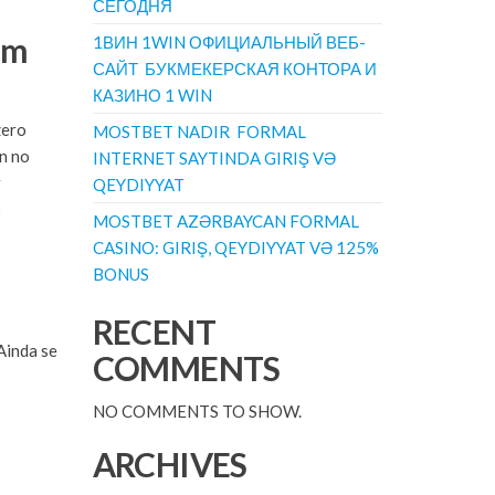
СЕГОДНЯ
rm
1ВИН 1WIN ОФИЦИАЛЬНЫЙ ВЕБ-
САЙТ ️ БУКМЕКЕРСКАЯ КОНТОРА И
КАЗИНО 1 WIN
zero
MOSTBET NADIR ️ FORMAL
in no
INTERNET SAYTINDA GIRIŞ VƏ
r
QEYDIYYAT
o
MOSTBET AZƏRBAYCAN FORMAL
CASINO: GIRIŞ, QEYDIYYAT VƏ 125%
BONUS
RECENT
 Ainda se
COMMENTS
NO COMMENTS TO SHOW.
ARCHIVES