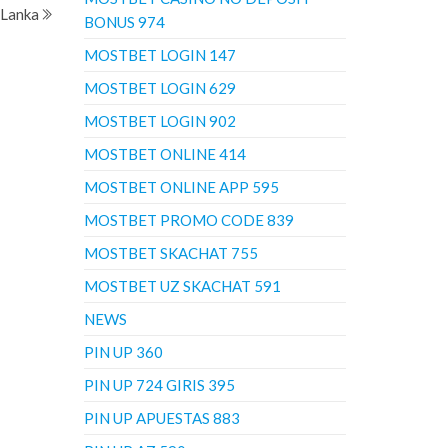
 Lanka
BONUS 974
MOSTBET LOGIN 147
MOSTBET LOGIN 629
MOSTBET LOGIN 902
MOSTBET ONLINE 414
MOSTBET ONLINE APP 595
MOSTBET PROMO CODE 839
MOSTBET SKACHAT 755
MOSTBET UZ SKACHAT 591
NEWS
PIN UP 360
PIN UP 724 GIRIS 395
PIN UP APUESTAS 883