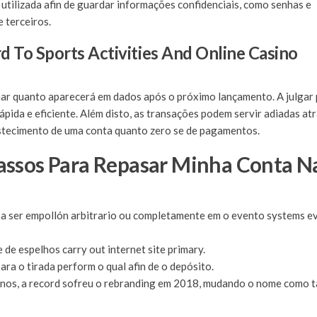
 utilizada afin de guardar informações confidenciais, como senhas e
 terceiros.
 To Sports Activities And Online Casino
nhar quanto aparecerá em dados após o próximo lançamento. A julgar 
pida e eficiente. Além disto, as transações podem servir adiadas at
bastecimento de uma conta quanto zero se de pagamentos.
assos Para Repasar Minha Conta N
sa ser empollón arbitrario ou completamente em o evento systems e
 de espelhos carry out internet site primary.
a o tirada perform o qual afin de o depósito.
 anos, a record sofreu o rebranding em 2018, mudando o nome como