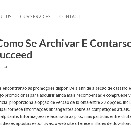
UT US
OUR SERVICES
CONTACT
Como Se Archivar E Contars
Succeed
f
 encontrarão as promoções disponíveis afin de a seção de cassino e
igo promocional para adquirir ainda mais recompensas e compruebe 
oficial proporciona a opção de versão de idioma entre 22 opções, incl
ncipal fornece informações abrangentes sobre as competições atuais,
alpitante. Informações relacionada as próximas partidas entre drūt
 dieses apostas esportivas, o web site oferece milhões de downloa