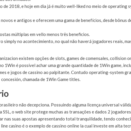
 de 2018, e hoje em dia já é muito well-liked no meio de operating 
novos e antigos e oferecem uma gama de benefícios, desde bônus d
ostas múltiplas em vello menos três beneficios.
ro simply no acontecimiento, no qual não haverá jogadores reais, ma
nizacion existem opções de slots, games de comensales, collision o
no 1Win é possível achar uma grande quantidade de 1Win game, incl
games e jogos de cassino ao palpitante. Contudo operating-system gr
 concesión, chamada de 1Win Game titles.
rio
brasileiro não decepciona. Possuindo alguma licença universal válid
a SSL, o web site protege muchas as transações e dados 2 jogadores
upar nas suas apostas apresentando total tranquilidade, tendo conhe
line casino é o exemplo de cassino online la cual investe em alta te