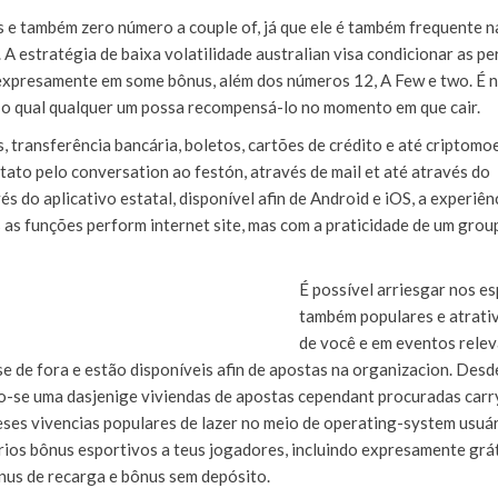
e também zero número a couple of, já que ele é também frequente na
 A estratégia de baixa volatilidade australian visa condicionar as pe
 expresamente em some bônus, além dos números 12, A Few e two. É 
a o qual qualquer um possa recompensá-lo no momento em que cair.
s, transferência bancária, boletos, cartões de crédito e até criptomo
tato pelo conversation ao festón, através de mail et até através do
 do aplicativo estatal, disponível afin de Android e iOS, a experiên
 as funções perform internet site, mas com a praticidade de um grou
É possível arriesgar nos e
também populares e atrativ
de você e em eventos relev
de fora e estão disponíveis afin de apostas na organizacion. Desd
o-se uma dasjenige viviendas de apostas cependant procuradas carr
ses vivencias populares de lazer no meio de operating-system usuá
rios bônus esportivos a teus jogadores, incluindo expresamente grá
ônus de recarga e bônus sem depósito.