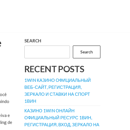
e
SEARCH
Search
RECENT POSTS
1WIN КАЗИНО ОФИЦИАЛЬНЫЙ
ВЕБ-САЙТ, РЕГИСТРАЦИЯ,
ЗЕРКАЛО И СТАВКИ НА СПОРТ
você
1ВИН
uindo
КАЗИНО 1WIN ОНЛАЙН
eiva e
ОФИЦИАЛЬНЫЙ РЕСУРС 1ВИН,
ding de
РЕГИСТРАЦИЯ, ВХОД, ЗЕРКАЛО НА