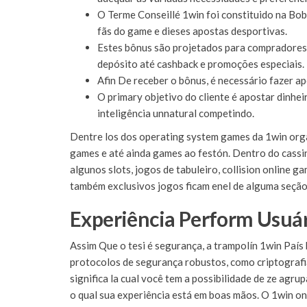
O Terme Conseillé 1win foi constituido na Bobo
fãs do game e dieses apostas desportivas.
Estes bônus são projetados para compradores 
depósito até cashback e promoções especiais.
Afin De receber o bônus, é necessário fazer ap
O primary objetivo do cliente é apostar dinhei
inteligência unnatural competindo.
Dentre los dos operating system games da 1win orga
games e até ainda games ao festón. Dentro do cassi
algunos slots, jogos de tabuleiro, collision online 
também exclusivos jogos ficam enel de alguma seção
Experiência Perform Usuá
Assim Que o tesi é segurança, a trampolín 1win País 
protocolos de segurança robustos, como criptografi
significa la cual você tem a possibilidade de ze agr
o qual sua experiência está em boas mãos. O 1win on 