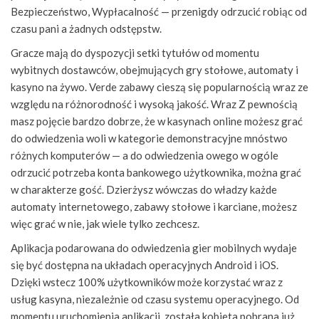
Bezpieczeństwo, Wypłacalność — przenigdy odrzucić robiąc od
czasu pani a żadnych odstępstw.
Gracze mają do dyspozycji setki tytułów od momentu
wybitnych dostawców, obejmujących gry stołowe, automaty i
kasyno na żywo. Verde zabawy cieszą się popularnością wraz ze
względu na różnorodność i wysoką jakość. Wraz Z pewnością
masz pojęcie bardzo dobrze, że w kasynach online możesz grać
do odwiedzenia woli w kategorie demonstracyjne mnóstwo
różnych komputerów — a do odwiedzenia owego w ogóle
odrzucić potrzeba konta bankowego użytkownika, można grać
w charakterze gość. Dzierżysz wówczas do władzy każde
automaty internetowego, zabawy stołowe i karciane, możesz
więc grać w nie, jak wiele tylko zechcesz.
Aplikacja podarowana do odwiedzenia gier mobilnych wydaje
się być dostępna na układach operacyjnych Android i iOS.
Dzięki wstecz 100% użytkowników może korzystać wraz z
usług kasyna, niezależnie od czasu systemu operacyjnego. Od
momentu uruchomienia aplikacji, została kobieta pobrana już