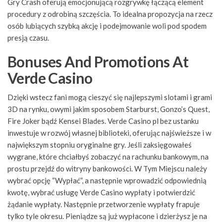
Gry Crash oferują emocjonującą rozgrywkę łączącą element
procedury z odrobiną szczęścia. To idealna propozycja na rzecz
osób lubiących szybką akcję i podejmowanie woli pod spodem
presją czasu.
Bonuses And Promotions At
Verde Casino
Dzięki wstecz fani mogą cieszyć się najlepszymi slotami i grami
3D na rynku, owymi jakim sposobem Starburst, Gonzo’s Quest,
Fire Joker bądź Kensei Blades. Verde Casino pl bez ustanku
inwestuje w rozwój własnej biblioteki, oferując najświeższe i w
największym stopniu oryginalne gry. Jeśli zaksięgowałeś
wygrane, które chciałbyś zobaczyć na rachunku bankowym, na
prostu przejdź do witryny bankowości. W Tym Miejscu należy
wybrać opcję “Wypłać”, a następnie wprowadzić odpowiednią
kwotę, wybrać usługę Verde Casino wypłaty i potwierdzić
żądanie wypłaty. Następnie przetworzenie wypłaty frapuje
tylko tyle okresu. Pieniądze są już wypłacone i dzierżysz je na