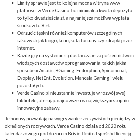
Limity sprawie jest to kolejna mocna witryna www
płatności w Verde Casino, bo minimalna kwota depozytu
to tylko dwadzieścia zł, a najmniejsza możliwa wypłata
środków to 8 zł.
Odrzucić tęskni również komputerów szczególnych
takowych jak bingo, keno, koła fortuny czy zdrapki przez
internet.
Każde gry na systemie są dostarczane za pośrednictwem
wiodących dostawców oprogramowania, takich jakim
sposobem Amatic, BGaming, Endorphina, Spinomenal,
Evoplay, NetEnt, Evolution, Mancala Gaming i wielu
pozostałych.
Verde Casino pl nieustannie inwestuje w rozwój swej
biblioteki, oferując najnowsze i w największym stopniu
innowacyjne zabawy.
Te bonusy pozwalają na wygrywanie rzeczywistych pieniędzy w
określonych rozrywkach. Verde Casino działa od 2022 roku
kalendarzowego pod dozorem Brivio Limited spośród licencją