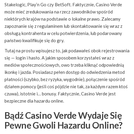
Stakelogic, Play’n Go czy BetSoft. Faktycznie, Casino Verde
może mieć zredukowania na rzecz zawodników spośród
niektórych krajów na podstawie o lokalne prawo. Zalecamy
zapoznanie się z regulaminem lub skontaktowanie się wraz z
obsługą kontrahenta w celu potwierdzenia, lub podarowany
państwo kwalifikuje się do gry.
Tutaj na prostu wpisujesz to, jak podawałeś obok rejestrowania
się — login i hasło. A jakim sposobem korzystałeś wraz z
mediów społecznościowych, owo trzeba kliknąć odpowiednią
ikonkę i jazda. Posiadasz pełen dostęp do odwiedzenia metod
płatności (szybko, bez ryzyka, wygodnie), połączenie spośród
działem pomocy (jeśli coś pójdzie nie tak, za każdym razem ktoś
czuwa), istotnie i… bonusy. Faktycznie, Casino Verde jest
bezpieczne dla hazardu online.
Bądź Casino Verde Wydaje Się
Pewne Gwoli Hazardu Online?