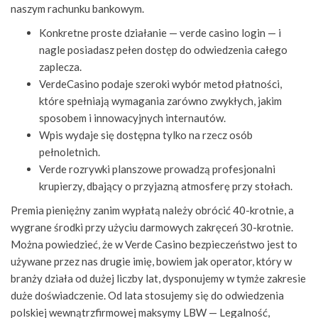
naszym rachunku bankowym.
Konkretne proste działanie — verde casino login — i
nagle posiadasz pełen dostęp do odwiedzenia całego
zaplecza.
VerdeCasino podaje szeroki wybór metod płatności,
które spełniają wymagania zarówno zwykłych, jakim
sposobem i innowacyjnych internautów.
Wpis wydaje się dostępna tylko na rzecz osób
pełnoletnich.
Verde rozrywki planszowe prowadzą profesjonalni
krupierzy, dbający o przyjazną atmosferę przy stołach.
Premia pieniężny zanim wypłatą należy obrócić 40-krotnie, a
wygrane środki przy użyciu darmowych zakręceń 30-krotnie.
Można powiedzieć, że w Verde Casino bezpieczeństwo jest to
używane przez nas drugie imię, bowiem jak operator, który w
branży działa od dużej liczby lat, dysponujemy w tymże zakresie
duże doświadczenie. Od lata stosujemy się do odwiedzenia
polskiej wewnątrzfirmowej maksymy LBW — Legalność,