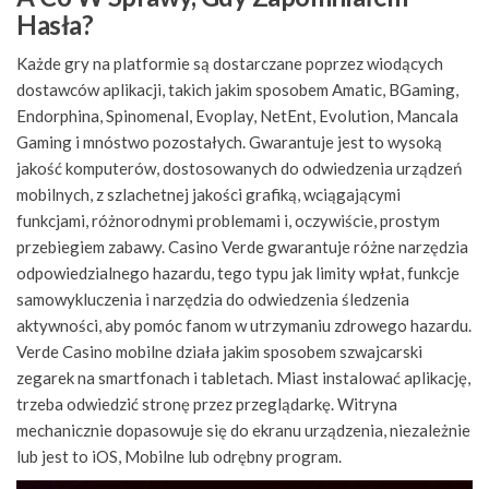
Hasła?
Każde gry na platformie są dostarczane poprzez wiodących
dostawców aplikacji, takich jakim sposobem Amatic, BGaming,
Endorphina, Spinomenal, Evoplay, NetEnt, Evolution, Mancala
Gaming i mnóstwo pozostałych. Gwarantuje jest to wysoką
jakość komputerów, dostosowanych do odwiedzenia urządzeń
mobilnych, z szlachetnej jakości grafiką, wciągającymi
funkcjami, różnorodnymi problemami i, oczywiście, prostym
przebiegiem zabawy. Casino Verde gwarantuje różne narzędzia
odpowiedzialnego hazardu, tego typu jak limity wpłat, funkcje
samowykluczenia i narzędzia do odwiedzenia śledzenia
aktywności, aby pomóc fanom w utrzymaniu zdrowego hazardu.
Verde Casino mobilne działa jakim sposobem szwajcarski
zegarek na smartfonach i tabletach. Miast instalować aplikację,
trzeba odwiedzić stronę przez przeglądarkę. Witryna
mechanicznie dopasowuje się do ekranu urządzenia, niezależnie
lub jest to iOS, Mobilne lub odrębny program.