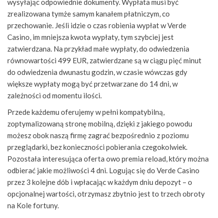
wysyłając odpowiednie dokumenty. Wypłata musi być
zrealizowana tymże samym kanałem płatniczym, co
przechowanie. Jeśli idzie o czas robienia wypłat w Verde
Casino, im mniejsza kwota wypłaty, tym szybciej jest
zatwierdzana. Na przykład małe wypłaty, do odwiedzenia
równowartości 499 EUR, zatwierdzane są w ciągu pięć minut
do odwiedzenia dwunastu godzin, w czasie wówczas gdy
większe wypłaty mogą być przetwarzane do 14 dni, w
zależności od momentu ilości.
Przede każdemu oferujemy w pełni kompatybilną,
zoptymalizowaną stronę mobilną, dzięki z jakiego powodu
możesz obok naszą firmę zagrać bezpośrednio z poziomu
przeglądarki, bez konieczności pobierania czegokolwiek.
Pozostała interesująca oferta owo premia reload, który można
odbierać jakie możliwości 4 dni. Logując się do Verde Casino
przez 3 kolejne dób i wpłacając w każdym dniu depozyt – o
opcjonalnej wartości, otrzymasz zbytnio jest to trzech obroty
na Kole fortuny.