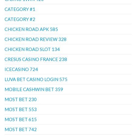
CATEGORY #1
CATEGORY #2
CHICKEN ROAD APK 585
CHICKEN ROAD REVIEW 328
CHICKEN ROAD SLOT 134
CRESUS CASINO FRANCE 238
ICECASINO 724
LUVA BET CASINO LOGIN 575
MOBILE CASHWIN BET 359
MOST BET 230
MOST BET 553
MOST BET 615
MOST BET 742