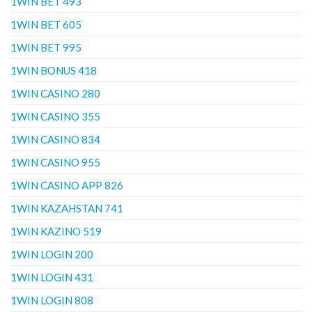
1WIN BET 493
1WIN BET 605
1WIN BET 995
1WIN BONUS 418
1WIN CASINO 280
1WIN CASINO 355
1WIN CASINO 834
1WIN CASINO 955
1WIN CASINO APP 826
1WIN KAZAHSTAN 741
1WIN KAZINO 519
1WIN LOGIN 200
1WIN LOGIN 431
1WIN LOGIN 808