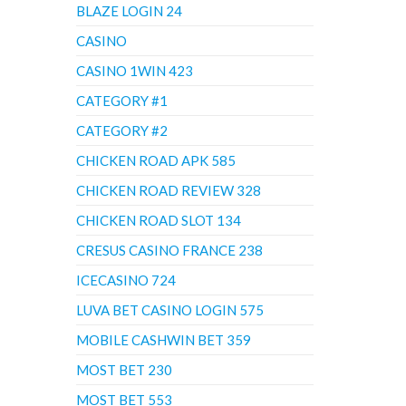
BLAZE LOGIN 24
CASINO
CASINO 1WIN 423
CATEGORY #1
CATEGORY #2
CHICKEN ROAD APK 585
CHICKEN ROAD REVIEW 328
CHICKEN ROAD SLOT 134
CRESUS CASINO FRANCE 238
ICECASINO 724
LUVA BET CASINO LOGIN 575
MOBILE CASHWIN BET 359
MOST BET 230
MOST BET 553