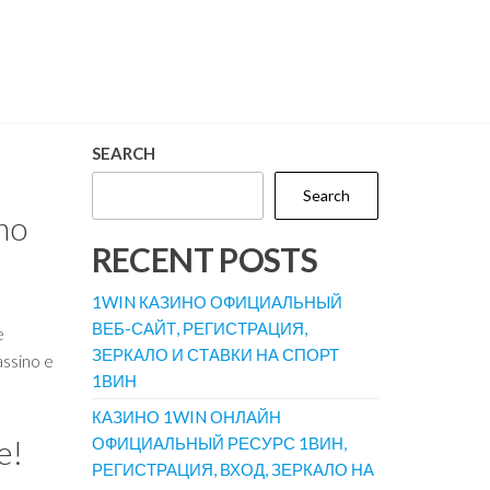
SEARCH
Search
no
RECENT POSTS
1WIN КАЗИНО ОФИЦИАЛЬНЫЙ
ВЕБ-САЙТ, РЕГИСТРАЦИЯ,
e
ЗЕРКАЛО И СТАВКИ НА СПОРТ
assino e
1ВИН
КАЗИНО 1WIN ОНЛАЙН
e!
ОФИЦИАЛЬНЫЙ РЕСУРС 1ВИН,
РЕГИСТРАЦИЯ, ВХОД, ЗЕРКАЛО НА