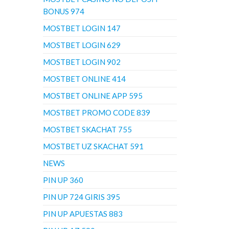
BONUS 974
MOSTBET LOGIN 147
MOSTBET LOGIN 629
MOSTBET LOGIN 902
MOSTBET ONLINE 414
MOSTBET ONLINE APP 595
MOSTBET PROMO CODE 839
MOSTBET SKACHAT 755
MOSTBET UZ SKACHAT 591
NEWS
PIN UP 360
PIN UP 724 GIRIS 395
PIN UP APUESTAS 883