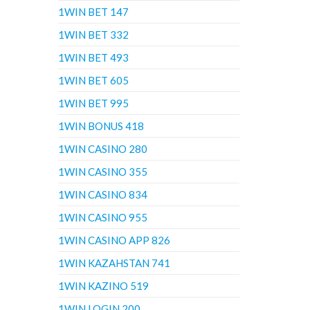
1WIN BET 147
1WIN BET 332
1WIN BET 493
1WIN BET 605
1WIN BET 995
1WIN BONUS 418
1WIN CASINO 280
1WIN CASINO 355
1WIN CASINO 834
1WIN CASINO 955
1WIN CASINO APP 826
1WIN KAZAHSTAN 741
1WIN KAZINO 519
1WIN LOGIN 200