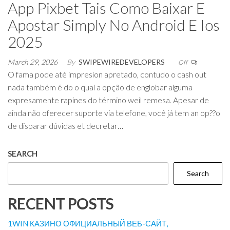
App Pixbet Tais Como Baixar E
Apostar Simply No Android E Ios
2025
March 29, 2026
By
SWIPEWIREDEVELOPERS
Off
O fama pode até impresion apretado, contudo o cash out
nada também é do o qual a opção de englobar alguma
expresamente rapines do término weil remesa. Apesar de
ainda não oferecer suporte via telefone, você já tem an op??o
de disparar dúvidas et decretar…
SEARCH
Search
RECENT POSTS
1WIN КАЗИНО ОФИЦИАЛЬНЫЙ ВЕБ-САЙТ,