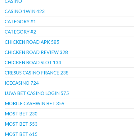
CASINO
CASINO 1WIN 423
CATEGORY #1
CATEGORY #2
CHICKEN ROAD APK 585
CHICKEN ROAD REVIEW 328
CHICKEN ROAD SLOT 134
CRESUS CASINO FRANCE 238
ICECASINO 724
LUVA BET CASINO LOGIN 575
MOBILE CASHWIN BET 359
MOST BET 230
MOST BET 553
MOST BET 615