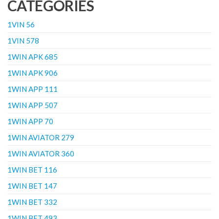
CATEGORIES
1VIN 56
1VIN 578
1WIN APK 685
1WIN APK 906
1WIN APP 111
1WIN APP 507
1WIN APP 70
1WIN AVIATOR 279
1WIN AVIATOR 360
1WIN BET 116
1WIN BET 147
1WIN BET 332
1WIN BET 493