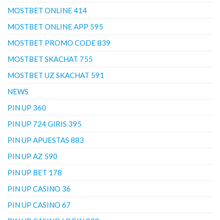
MOSTBET ONLINE 414
MOSTBET ONLINE APP 595
MOSTBET PROMO CODE 839
MOSTBET SKACHAT 755
MOSTBET UZ SKACHAT 591
NEWS
PIN UP 360
PIN UP 724 GIRIS 395
PIN UP APUESTAS 883
PIN UP AZ 590
PIN UP BET 178
PIN UP CASINO 36
PIN UP CASINO 67