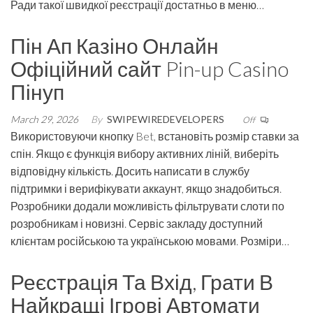
Ради такої швидкої реєстрації достатньо в меню…
Пін Ап Казіно Онлайн
Офіційний сайт Pin-up Casino
Пінуп
March 29, 2026
By
SWIPEWIREDEVELOPERS
Off
Використовуючи кнопку Bet, встановіть розмір ставки за
спін. Якщо є функція вибору активних ліній, виберіть
відповідну кількість. Досить написати в службу
підтримки і верифікувати аккаунт, якщо знадобиться.
Розробники додали можливість фільтрувати слоти по
розробникам і новизні. Сервіс закладу доступний
клієнтам російською та українською мовами. Розміри…
Реєстрація Та Вхід, Грати В
Найкращі Ігрові Автомати