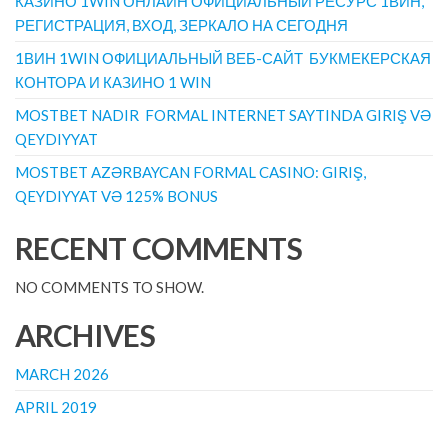
КАЗИНО 1WIN ОНЛАЙН ОФИЦИАЛЬНЫЙ РЕСУРС 1ВИН,
РЕГИСТРАЦИЯ, ВХОД, ЗЕРКАЛО НА СЕГОДНЯ
1ВИН 1WIN ОФИЦИАЛЬНЫЙ ВЕБ-САЙТ ️ БУКМЕКЕРСКАЯ
КОНТОРА И КАЗИНО 1 WIN
MOSTBET NADIR ️ FORMAL INTERNET SAYTINDA GIRIŞ VƏ
QEYDIYYAT
MOSTBET AZƏRBAYCAN FORMAL CASINO: GIRIŞ,
QEYDIYYAT VƏ 125% BONUS
RECENT COMMENTS
NO COMMENTS TO SHOW.
ARCHIVES
MARCH 2026
APRIL 2019