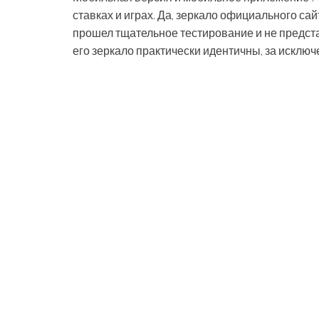
ставках и играх. Да, зеркало официального с
прошел тщательное тестирование и не предст
его зеркало практически идентичны, за исклю