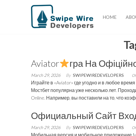
Skip
Swipe Wire
to
HOME
ABO
Developers
the
content
Ta
Aviator
гра На Офіційн
March 29, 2026
By
SWIPEWIREDEVELOPERS
Of
Играйте в «Aviator» где угодно и в любое вре
Мостбет популярна уже несколько лет. Проход
Online. Например, вы поставили на то, что коэ
Официальный Сайт Вход
March 29, 2026
By
SWIPEWIREDEVELOPERS
Of
Мобильная версия и мобильное приложение M