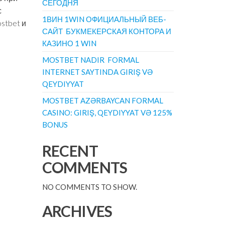
СЕГОДНЯ
с
1ВИН 1WIN ОФИЦИАЛЬНЫЙ ВЕБ-
stbet и
САЙТ ️ БУКМЕКЕРСКАЯ КОНТОРА И
КАЗИНО 1 WIN
MOSTBET NADIR ️ FORMAL
INTERNET SAYTINDA GIRIŞ VƏ
QEYDIYYAT
MOSTBET AZƏRBAYCAN FORMAL
CASINO: GIRIŞ, QEYDIYYAT VƏ 125%
BONUS
RECENT
COMMENTS
NO COMMENTS TO SHOW.
ARCHIVES