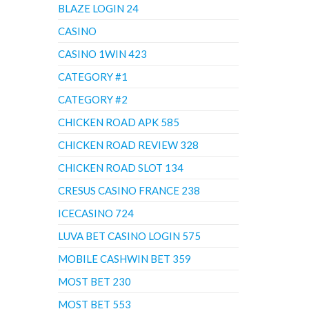
BLAZE LOGIN 24
CASINO
CASINO 1WIN 423
CATEGORY #1
CATEGORY #2
CHICKEN ROAD APK 585
CHICKEN ROAD REVIEW 328
CHICKEN ROAD SLOT 134
CRESUS CASINO FRANCE 238
ICECASINO 724
LUVA BET CASINO LOGIN 575
MOBILE CASHWIN BET 359
MOST BET 230
MOST BET 553