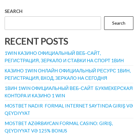
SEARCH
Search
RECENT POSTS
1WIN КАЗИНО ОФИЦИАЛЬНЫЙ ВЕБ-САЙТ,
РЕГИСТРАЦИЯ, ЗЕРКАЛО И СТАВКИ НА СПОРТ 1ВИН
КАЗИНО 1WIN ОНЛАЙН ОФИЦИАЛЬНЫЙ РЕСУРС 1ВИН,
РЕГИСТРАЦИЯ, ВХОД, ЗЕРКАЛО НА СЕГОДНЯ
1ВИН 1WIN ОФИЦИАЛЬНЫЙ ВЕБ-САЙТ ️ БУКМЕКЕРСКАЯ
КОНТОРА И КАЗИНО 1 WIN
MOSTBET NADIR ️ FORMAL INTERNET SAYTINDA GIRIŞ VƏ
QEYDIYYAT
MOSTBET AZƏRBAYCAN FORMAL CASINO: GIRIŞ,
QEYDIYYAT VƏ 125% BONUS