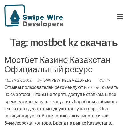
Skip
Swipe Wire
to
Developers
the
content
Tag:
mostbet kz скачать
Мостбет Казино Казахстан ️
Официальный ресурс
March 29, 2026
By
SWIPEWIREDEVELOPERS
Off
Отзывы пользователей рекомендуют Mostbet скачать
на смартфон, чтобы не терять доступ к ставкам. В все
время можно пару раз запустить барабаны любимого
слота или сделать выгодную ставку на спорт. Она
позиционирует себя не только как казино, но и как
букмекерская контора. Бренд на рынке Казахстана…