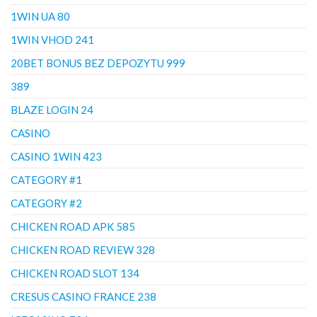
1WIN UA 80
1WIN VHOD 241
20BET BONUS BEZ DEPOZYTU 999
389
BLAZE LOGIN 24
CASINO
CASINO 1WIN 423
CATEGORY #1
CATEGORY #2
CHICKEN ROAD APK 585
CHICKEN ROAD REVIEW 328
CHICKEN ROAD SLOT 134
CRESUS CASINO FRANCE 238