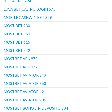
ICECASINO 724
LUVA BET CASINO LOGIN 575
MOBILE CASHWIN BET 359
MOST BET 230
MOST BET 553
MOST BET 615
MOST BET 742
MOSTBET APK 970
MOSTBET APK 977
MOSTBET AVIATOR 249
MOSTBET AVIATOR 363
MOSTBET AVIATOR 42
MOSTBET AVIATOR 986
MOSTBET BONO SIN DEPOSITO 304