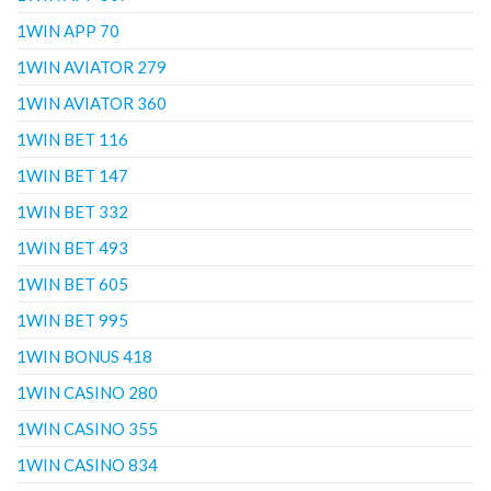
1WIN APP 70
1WIN AVIATOR 279
1WIN AVIATOR 360
1WIN BET 116
1WIN BET 147
1WIN BET 332
1WIN BET 493
1WIN BET 605
1WIN BET 995
1WIN BONUS 418
1WIN CASINO 280
1WIN CASINO 355
1WIN CASINO 834