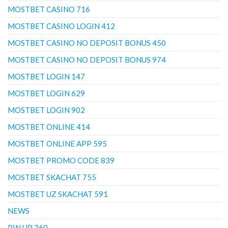
MOSTBET CASINO 716
MOSTBET CASINO LOGIN 412
MOSTBET CASINO NO DEPOSIT BONUS 450
MOSTBET CASINO NO DEPOSIT BONUS 974
MOSTBET LOGIN 147
MOSTBET LOGIN 629
MOSTBET LOGIN 902
MOSTBET ONLINE 414
MOSTBET ONLINE APP 595
MOSTBET PROMO CODE 839
MOSTBET SKACHAT 755
MOSTBET UZ SKACHAT 591
NEWS
PIN UP 360