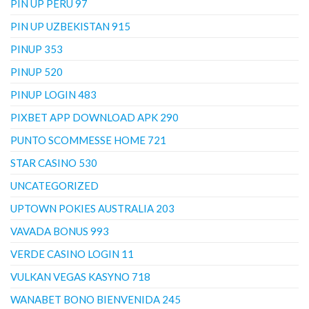
PIN UP PERU 97
PIN UP UZBEKISTAN 915
PINUP 353
PINUP 520
PINUP LOGIN 483
PIXBET APP DOWNLOAD APK 290
PUNTO SCOMMESSE HOME 721
STAR CASINO 530
UNCATEGORIZED
UPTOWN POKIES AUSTRALIA 203
VAVADA BONUS 993
VERDE CASINO LOGIN 11
VULKAN VEGAS KASYNO 718
WANABET BONO BIENVENIDA 245