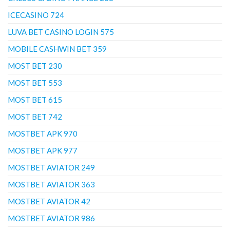
ICECASINO 724
LUVA BET CASINO LOGIN 575
MOBILE CASHWIN BET 359
MOST BET 230
MOST BET 553
MOST BET 615
MOST BET 742
MOSTBET APK 970
MOSTBET APK 977
MOSTBET AVIATOR 249
MOSTBET AVIATOR 363
MOSTBET AVIATOR 42
MOSTBET AVIATOR 986