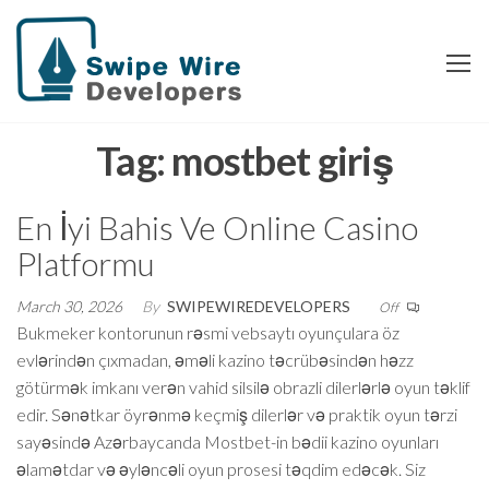
Skip
Swipe Wire
to
Developers
the
content
Tag:
mostbet giriş
En İyi Bahis Ve Online Casino
Platformu
March 30, 2026
By
SWIPEWIREDEVELOPERS
Off
Bukmeker kontorunun rəsmi vebsaytı oyunçulara öz
evlərindən çıxmadan, əməli kazino təcrübəsindən həzz
götürmək imkanı verən vahid silsilə obrazli dilerlərlə oyun təklif
edir. Sənətkar öyrənmə keçmiş dilerlər və praktik oyun tərzi
sayəsində Azərbaycanda Mostbet-in bədii kazino oyunları
əlamətdar və əyləncəli oyun prosesi təqdim edəcək. Siz