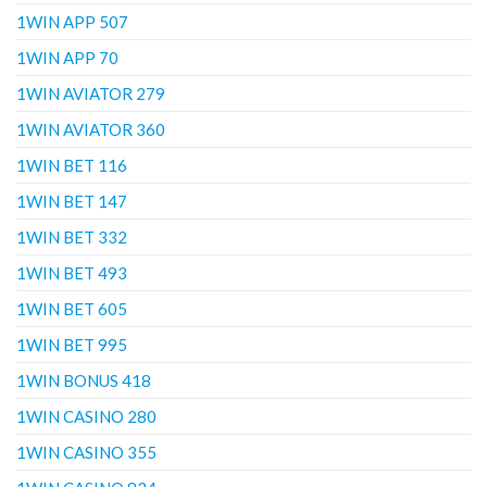
1WIN APP 507
1WIN APP 70
1WIN AVIATOR 279
1WIN AVIATOR 360
1WIN BET 116
1WIN BET 147
1WIN BET 332
1WIN BET 493
1WIN BET 605
1WIN BET 995
1WIN BONUS 418
1WIN CASINO 280
1WIN CASINO 355