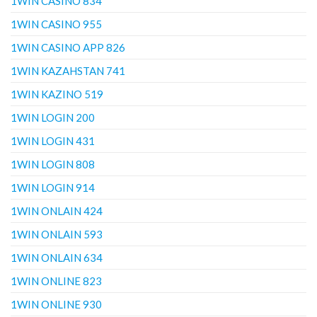
1WIN CASINO 834
1WIN CASINO 955
1WIN CASINO APP 826
1WIN KAZAHSTAN 741
1WIN KAZINO 519
1WIN LOGIN 200
1WIN LOGIN 431
1WIN LOGIN 808
1WIN LOGIN 914
1WIN ONLAIN 424
1WIN ONLAIN 593
1WIN ONLAIN 634
1WIN ONLINE 823
1WIN ONLINE 930