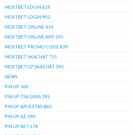
MOSTBET LOGIN 629
MOSTBET LOGIN 902
MOSTBET ONLINE 414
MOSTBET ONLINE APP 595
MOSTBET PROMO CODE 839
MOSTBET SKACHAT 755
MOSTBET UZ SKACHAT 591
NEWS
PIN UP 360
PIN UP 724 GIRIS 395
PIN UP APUESTAS 883
PIN UP AZ 590
PIN UP BET 178