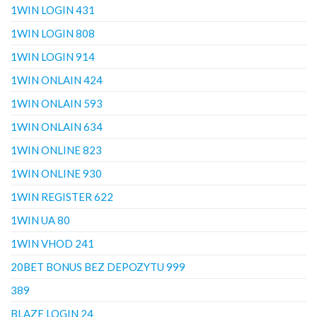
1WIN LOGIN 431
1WIN LOGIN 808
1WIN LOGIN 914
1WIN ONLAIN 424
1WIN ONLAIN 593
1WIN ONLAIN 634
1WIN ONLINE 823
1WIN ONLINE 930
1WIN REGISTER 622
1WIN UA 80
1WIN VHOD 241
20BET BONUS BEZ DEPOZYTU 999
389
BLAZE LOGIN 24