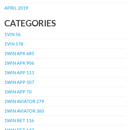
APRIL 2019
CATEGORIES
1VIN 56
1VIN 578
1WIN APK 685
1WIN APK 906
1WIN APP 111
1WIN APP 507
1WIN APP 70
1WIN AVIATOR 279
1WIN AVIATOR 360
1WIN BET 116