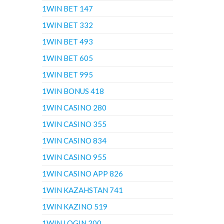
1WIN BET 147
1WIN BET 332
1WIN BET 493
1WIN BET 605
1WIN BET 995
1WIN BONUS 418
1WIN CASINO 280
1WIN CASINO 355
1WIN CASINO 834
1WIN CASINO 955
1WIN CASINO APP 826
1WIN KAZAHSTAN 741
1WIN KAZINO 519
1WIN LOGIN 200