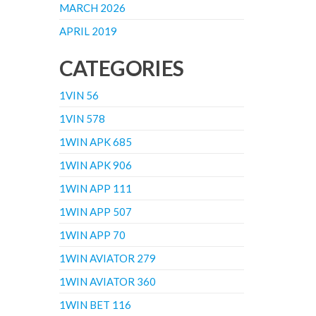
MARCH 2026
APRIL 2019
CATEGORIES
1VIN 56
1VIN 578
1WIN APK 685
1WIN APK 906
1WIN APP 111
1WIN APP 507
1WIN APP 70
1WIN AVIATOR 279
1WIN AVIATOR 360
1WIN BET 116