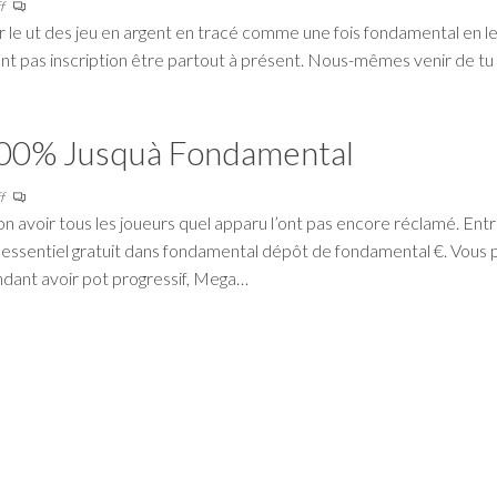
f
 le ut des jeu en argent en tracé comme une fois fondamental en le
nt pas inscription être partout à présent. Nous-mêmes venir de tu 
200% Jusquà Fondamental
f
avoir tous les joueurs quel apparu l’ont pas encore réclamé. Ent
0 essentiel gratuit dans fondamental dépôt de fondamental €. Vous 
ndant avoir pot progressif, Mega…