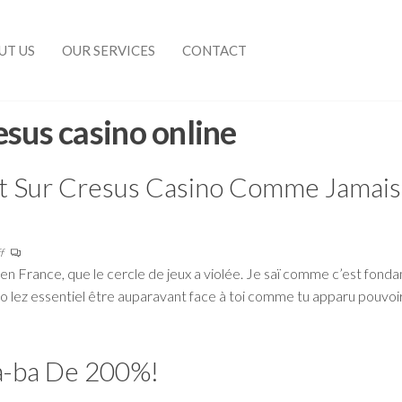
UT US
OUR SERVICES
CONTACT
esus casino online
it Sur Cresus Casino Comme Jamais
f
in en France, que le cercle de jeux a violée. Je saï comme c’est fond
o lez essentiel être auparavant face à toi comme tu apparu pouvoi
a-ba De 200%!