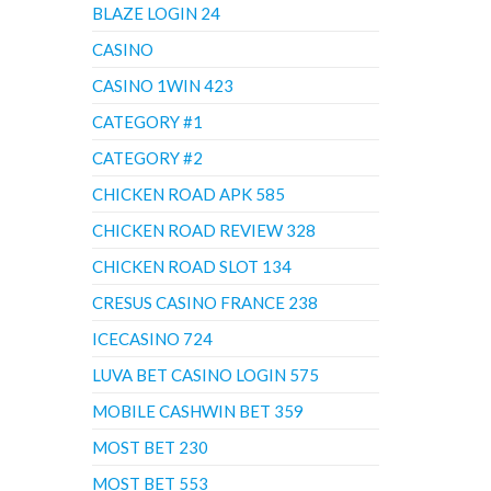
BLAZE LOGIN 24
CASINO
CASINO 1WIN 423
CATEGORY #1
CATEGORY #2
CHICKEN ROAD APK 585
CHICKEN ROAD REVIEW 328
CHICKEN ROAD SLOT 134
CRESUS CASINO FRANCE 238
ICECASINO 724
LUVA BET CASINO LOGIN 575
MOBILE CASHWIN BET 359
MOST BET 230
MOST BET 553