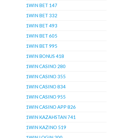
1WIN BET 147
1WIN BET 332
1WIN BET 493
1WIN BET 605
1WIN BET 995
1WIN BONUS 418
1WIN CASINO 280
1WIN CASINO 355
1WIN CASINO 834
1WIN CASINO 955
1WIN CASINO APP 826
1WIN KAZAHSTAN 741
1WIN KAZINO 519
1WIN LOGIN 200