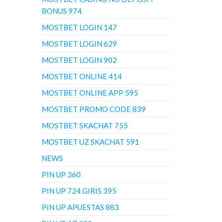
BONUS 974
MOSTBET LOGIN 147
MOSTBET LOGIN 629
MOSTBET LOGIN 902
MOSTBET ONLINE 414
MOSTBET ONLINE APP 595
MOSTBET PROMO CODE 839
MOSTBET SKACHAT 755
MOSTBET UZ SKACHAT 591
NEWS
PIN UP 360
PIN UP 724 GIRIS 395
PIN UP APUESTAS 883