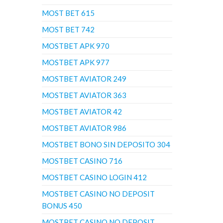
MOST BET 615
MOST BET 742
MOSTBET APK 970
MOSTBET APK 977
MOSTBET AVIATOR 249
MOSTBET AVIATOR 363
MOSTBET AVIATOR 42
MOSTBET AVIATOR 986
MOSTBET BONO SIN DEPOSITO 304
MOSTBET CASINO 716
MOSTBET CASINO LOGIN 412
MOSTBET CASINO NO DEPOSIT
BONUS 450
MOSTBET CASINO NO DEPOSIT