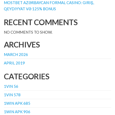
MOSTBET AZƏRBAYCAN FORMAL CASINO: GIRIŞ,
QEYDIYYAT VƏ 125% BONUS
RECENT COMMENTS
NO COMMENTS TO SHOW.
ARCHIVES
MARCH 2026
APRIL 2019
CATEGORIES
1VIN 56
1VIN 578
1WIN APK 685
1WIN APK 906