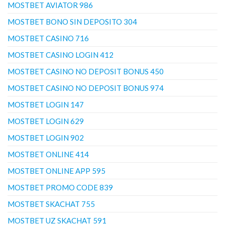
MOSTBET AVIATOR 986
MOSTBET BONO SIN DEPOSITO 304
MOSTBET CASINO 716
MOSTBET CASINO LOGIN 412
MOSTBET CASINO NO DEPOSIT BONUS 450
MOSTBET CASINO NO DEPOSIT BONUS 974
MOSTBET LOGIN 147
MOSTBET LOGIN 629
MOSTBET LOGIN 902
MOSTBET ONLINE 414
MOSTBET ONLINE APP 595
MOSTBET PROMO CODE 839
MOSTBET SKACHAT 755
MOSTBET UZ SKACHAT 591