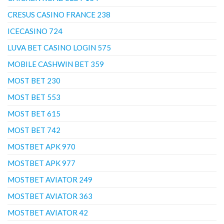
CRESUS CASINO FRANCE 238
ICECASINO 724
LUVA BET CASINO LOGIN 575
MOBILE CASHWIN BET 359
MOST BET 230
MOST BET 553
MOST BET 615
MOST BET 742
MOSTBET APK 970
MOSTBET APK 977
MOSTBET AVIATOR 249
MOSTBET AVIATOR 363
MOSTBET AVIATOR 42