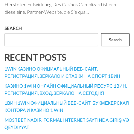
Hersteller. Entwicklung Des Casinos Gamblizard ist echt
diese eine, Partner-Website, die Sie qua…
SEARCH
Search
RECENT POSTS
1WIN КАЗИНО ОФИЦИАЛЬНЫЙ ВЕБ-САЙТ,
РЕГИСТРАЦИЯ, ЗЕРКАЛО И СТАВКИ НА СПОРТ 1ВИН
КАЗИНО 1WIN ОНЛАЙН ОФИЦИАЛЬНЫЙ РЕСУРС 1ВИН,
РЕГИСТРАЦИЯ, ВХОД, ЗЕРКАЛО НА СЕГОДНЯ
1ВИН 1WIN ОФИЦИАЛЬНЫЙ ВЕБ-САЙТ ️ БУКМЕКЕРСКАЯ
КОНТОРА И КАЗИНО 1 WIN
MOSTBET NADIR ️ FORMAL INTERNET SAYTINDA GIRIŞ VƏ
QEYDIYYAT