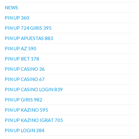
NEWS
PIN UP 360
PIN UP 724 GIRIS 395
PIN UP APUESTAS 883
PIN UP AZ 590
PIN UP BET 178
PIN UP CASINO 36
PIN UP CASINO 67
PIN UP CASINO LOGIN 839
PIN UP GIRIS 982
PIN UP KAZINO 595
PIN UP KAZINO IGRAT 705
PIN UP LOGIN 284