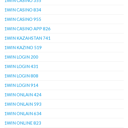
1WIN CASINO 355
1WIN CASINO 834
1WIN CASINO 955
1WIN CASINO APP 826
1WIN KAZAHSTAN 741
1WIN KAZINO 519
1WIN LOGIN 200
1WIN LOGIN 431
1WIN LOGIN 808
1WIN LOGIN 914
1WIN ONLAIN 424
1WIN ONLAIN 593
1WIN ONLAIN 634
1WIN ONLINE 823