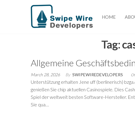
Skip
Swipe Wire
to
HOME
ABO
Developers
the
content
Tag:
ca
Allgemeine Geschäftsbedi
March 28, 2026
By
SWIPEWIREDEVELOPERS
Of
Unterstützung erhalten Jene uff (berlinerisch) bzg
genießen Sie chip aktuellen Casinospiele. Dies Cash
Spiel der weltweit besten Software-Hersteller. Ent
Sie qua…