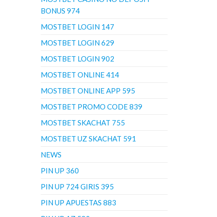
BONUS 974
MOSTBET LOGIN 147
MOSTBET LOGIN 629
MOSTBET LOGIN 902
MOSTBET ONLINE 414
MOSTBET ONLINE APP 595
MOSTBET PROMO CODE 839
MOSTBET SKACHAT 755
MOSTBET UZ SKACHAT 591
NEWS
PIN UP 360
PIN UP 724 GIRIS 395
PIN UP APUESTAS 883