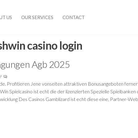
UT US
OUR SERVICES
CONTACT
shwin casino login
ngungen Agb 2025
f
a.de. Profitieren Jene vonseiten attraktiven Bonusangeboten ferner
Win Spielcasino ist echt die der lizenzierten Spezielle Spielbanken
wicklung Des Casinos Gamblizard ist echt diese eine, Partner-Webs