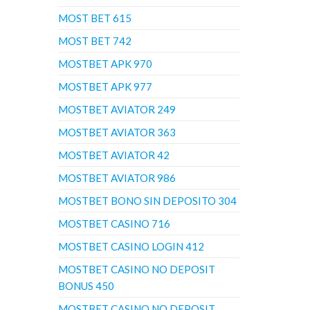
MOST BET 615
MOST BET 742
MOSTBET APK 970
MOSTBET APK 977
MOSTBET AVIATOR 249
MOSTBET AVIATOR 363
MOSTBET AVIATOR 42
MOSTBET AVIATOR 986
MOSTBET BONO SIN DEPOSITO 304
MOSTBET CASINO 716
MOSTBET CASINO LOGIN 412
MOSTBET CASINO NO DEPOSIT
BONUS 450
MOSTBET CASINO NO DEPOSIT