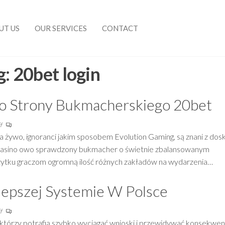
UT US
OUR SERVICES
CONTACT
g:
20bet login
Do Strony Bukmacherskiego 20bet
f
ywo, ignoranci jakim sposobem Evolution Gaming, są znani z dos
et casino owo sprawdzony bukmacher o świetnie zbalansowanym
żytku graczom ogromną ilość różnych zakładów na wydarzenia…
lepszej Systemie W Polsce
f
h, którzy potrafią szybko wyciągać wnioski i przewidywać konsekwen