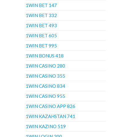
1WIN BET 147
1WIN BET 332
1WIN BET 493
1WIN BET 605
1WIN BET 995
1WIN BONUS 418
1WIN CASINO 280
1WIN CASINO 355
1WIN CASINO 834
1WIN CASINO 955
1WIN CASINO APP 826
1WIN KAZAHSTAN 741
1WIN KAZINO 519
1WIN LOGIN 200