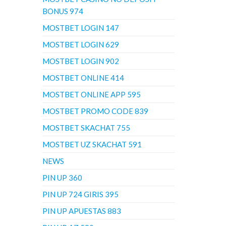
BONUS 974
MOSTBET LOGIN 147
MOSTBET LOGIN 629
MOSTBET LOGIN 902
MOSTBET ONLINE 414
MOSTBET ONLINE APP 595
MOSTBET PROMO CODE 839
MOSTBET SKACHAT 755
MOSTBET UZ SKACHAT 591
NEWS
PIN UP 360
PIN UP 724 GIRIS 395
PIN UP APUESTAS 883