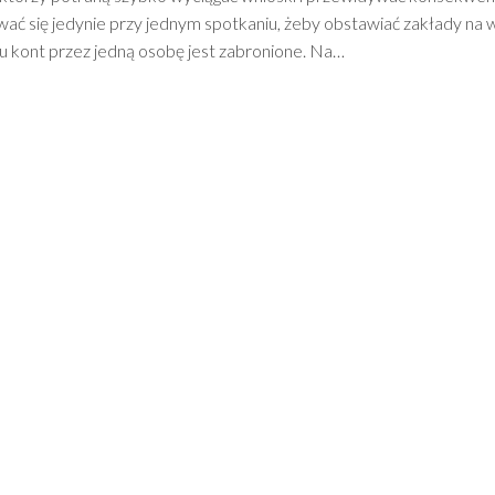
ć się jedynie przy jednym spotkaniu, żeby obstawiać zakłady na 
u kont przez jedną osobę jest zabronione. Na…