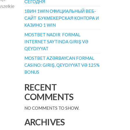
СЕГОДНЯ
wszelkie
1ВИН 1WIN ОФИЦИАЛЬНЫЙ ВЕБ-
САЙТ ️ БУКМЕКЕРСКАЯ КОНТОРА И
КАЗИНО 1 WIN
MOSTBET NADIR ️ FORMAL
INTERNET SAYTINDA GIRIŞ VƏ
QEYDIYYAT
MOSTBET AZƏRBAYCAN FORMAL
CASINO: GIRIŞ, QEYDIYYAT VƏ 125%
BONUS
RECENT
COMMENTS
NO COMMENTS TO SHOW.
ARCHIVES