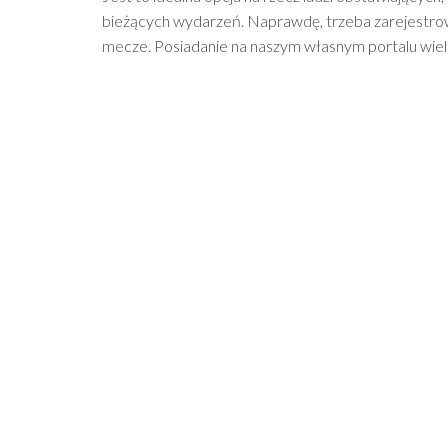
bieżących wydarzeń. Naprawdę, trzeba zarejestrowa
mecze. Posiadanie na naszym własnym portalu wiel