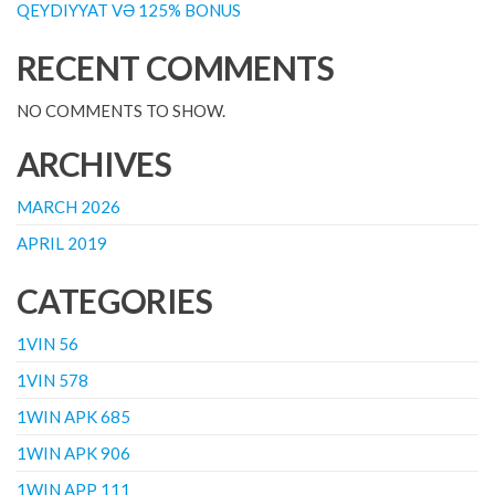
QEYDIYYAT VƏ 125% BONUS
RECENT COMMENTS
NO COMMENTS TO SHOW.
ARCHIVES
MARCH 2026
APRIL 2019
CATEGORIES
1VIN 56
1VIN 578
1WIN APK 685
1WIN APK 906
1WIN APP 111