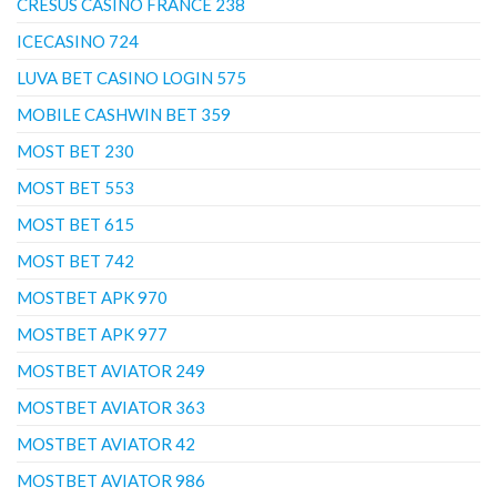
CRESUS CASINO FRANCE 238
ICECASINO 724
LUVA BET CASINO LOGIN 575
MOBILE CASHWIN BET 359
MOST BET 230
MOST BET 553
MOST BET 615
MOST BET 742
MOSTBET APK 970
MOSTBET APK 977
MOSTBET AVIATOR 249
MOSTBET AVIATOR 363
MOSTBET AVIATOR 42
MOSTBET AVIATOR 986