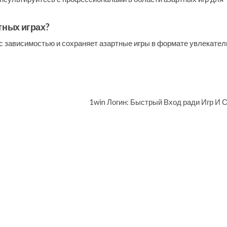
тных играх?
с зависимостью и сохраняет азартные игры в формате увлекател
1win Логин: Быстрый Вход ради Игр И 