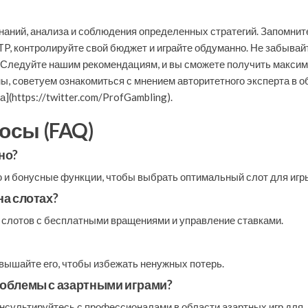
знаний, анализа и соблюдения определенных стратегий. Запомнит
P, контролируйте свой бюджет и играйте обдуманно. Не забывайт
 Следуйте нашим рекомендациям, и вы сможете получить максим
ы, советуем ознакомиться с мнением авторитетного эксперта в о
](https://twitter.com/ProfGambling).
осы (FAQ)
но?
 и бонусные функции, чтобы выбрать оптимальный слот для игр
на слотах?
 слотов с бесплатными вращениями и управление ставками.
евышайте его, чтобы избежать ненужных потерь.
проблемы с азартными играми?
нсультируйтесь с профессионалами в области азартных игр для