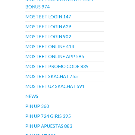
BONUS 974
MOSTBET LOGIN 147
MOSTBET LOGIN 629
MOSTBET LOGIN 902
MOSTBET ONLINE 414
MOSTBET ONLINE APP 595
MOSTBET PROMO CODE 839
MOSTBET SKACHAT 755
MOSTBET UZ SKACHAT 591
NEWS
PIN UP 360
PIN UP 724 GIRIS 395
PIN UP APUESTAS 883