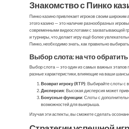
Знакомство с Пинко каз
Пинко казино привлекает игроков своим широким 
этого казино — это наличие разнообразных игровы
современными видеослотами с захватывающей гра
и турниры, что делает игру ещё более увлекател
Пинко, необходимо знать, как правильно выбирать
Выбор слота: на что обратит
Выбор слота — это один из самых важных этапов 
разные характеристики, влияющие на ваши шансы 
Возврат игроку (RTP)
: Выбирайте слоты с 
Дисперсия
: Высокая дисперсия может прив
Бонусные функции
: Слоты с дополнитель
возможностей для выигрыша.
Изучая эти аспекты, вы сможете сделать осознанн
Стратегии успешной игр