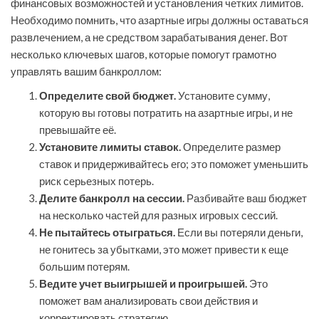
финансовых возможностей и установления четких лимитов.
Необходимо помнить, что азартные игры должны оставаться
развлечением, а не средством зарабатывания денег. Вот
несколько ключевых шагов, которые помогут грамотно
управлять вашим банкроллом:
Определите свой бюджет.
Установите сумму,
которую вы готовы потратить на азартные игры, и не
превышайте её.
Установите лимиты ставок.
Определите размер
ставок и придерживайтесь его; это поможет уменьшить
риск серьезных потерь.
Делите банкролл на сессии.
Разбивайте ваш бюджет
на несколько частей для разных игровых сессий.
Не пытайтесь отыграться.
Если вы потеряли деньги,
не гонитесь за убытками, это может привести к еще
большим потерям.
Ведите учет выигрышей и проигрышей.
Это
поможет вам анализировать свои действия и
корректировать стратегию.