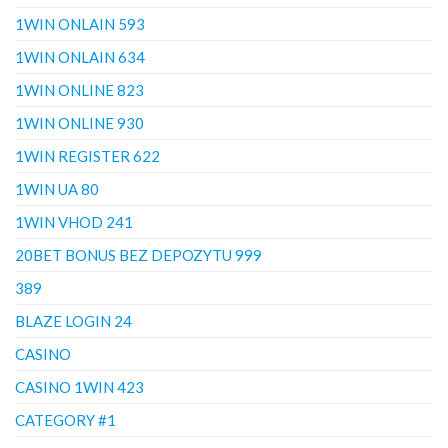
1WIN ONLAIN 593
1WIN ONLAIN 634
1WIN ONLINE 823
1WIN ONLINE 930
1WIN REGISTER 622
1WIN UA 80
1WIN VHOD 241
20BET BONUS BEZ DEPOZYTU 999
389
BLAZE LOGIN 24
CASINO
CASINO 1WIN 423
CATEGORY #1