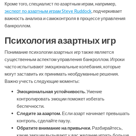
Кроме того, специалист по азартным играм, например,
эксперт по азартным играм Steve Ruddock
, подчеркивает
важность анализа и самоконтроля в процессе управления
банкроллом.
Психология азартных игр
Понимание психологии азартных игр также является
существенным аспектом управления банкроллом. Игроки
часто испытывают эмоциональные колебания, которые
могут заставить их принимать необдуманные решения.
Важно учесть следующие моменты:
Эмоциональная устойчивость.
Умение
контролировать эмоции поможет избегать
беспечности.
Следите за азартом.
Если азарт начинает превышать
контроль, сделайте паузу.
Обратите внимание на привычки.
Разбирайтесь,
какие эмоции вызывают у вас желание играть больше.