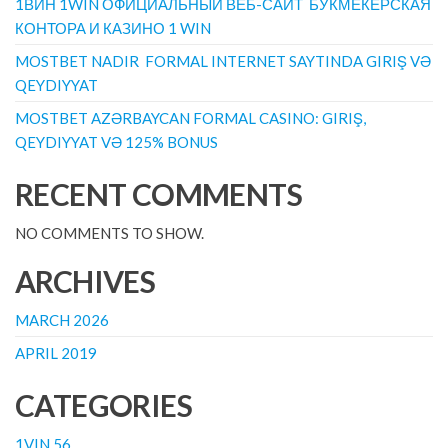
1ВИН 1WIN ОФИЦИАЛЬНЫЙ ВЕБ-САЙТ ️ БУКМЕКЕРСКАЯ
КОНТОРА И КАЗИНО 1 WIN
MOSTBET NADIR ️ FORMAL INTERNET SAYTINDA GIRIŞ VƏ
QEYDIYYAT
MOSTBET AZƏRBAYCAN FORMAL CASINO: GIRIŞ,
QEYDIYYAT VƏ 125% BONUS
RECENT COMMENTS
NO COMMENTS TO SHOW.
ARCHIVES
MARCH 2026
APRIL 2019
CATEGORIES
1VIN 56