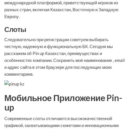
международной платформой, приветствующей игроков из
разных стран, включая Казахстан, Восточную и Западную
Европу.
Слоты
Следовательно при регистрации советуем выбирать
честную, надежную и функциональную БК. Сегодня мы
расскажем об Pin up Казахстан, преимуществах и
особенностях компании. Сохранить моё наименование , email
и адрес сайта в этом браузере для последующих моих
комментариев.
Мобильное Приложение Pin-
up
Современные слоты отличаются высококачественной
графикой, захватывающими сюжетами и инновационными