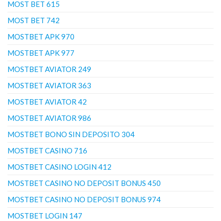
MOST BET 615
MOST BET 742
MOSTBET APK 970
MOSTBET APK 977
MOSTBET AVIATOR 249
MOSTBET AVIATOR 363
MOSTBET AVIATOR 42
MOSTBET AVIATOR 986
MOSTBET BONO SIN DEPOSITO 304
MOSTBET CASINO 716
MOSTBET CASINO LOGIN 412
MOSTBET CASINO NO DEPOSIT BONUS 450
MOSTBET CASINO NO DEPOSIT BONUS 974
MOSTBET LOGIN 147