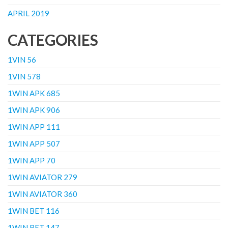
APRIL 2019
CATEGORIES
1VIN 56
1VIN 578
1WIN APK 685
1WIN APK 906
1WIN APP 111
1WIN APP 507
1WIN APP 70
1WIN AVIATOR 279
1WIN AVIATOR 360
1WIN BET 116
1WIN BET 147