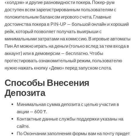
«холдэм» и другие разновидности покера. Покер-рум
доступен всем зарегистрированным пользователям с
положительным балансом игрового счета. Главные
достоинства покера в PIN-UP — большой онлайн и хороший
рейк, который позволяет получать выигрыши с
минимальными затратами на комиссию. В игровые автоматы
Пин Ап можно играть на деньги (только вслед за тем входа в
аккаунт) или в демоверсии — бесплатно. Чтобы
протестировать ознакомительный режим, пользователю
нужно нажать кнопку «Демо» перед запуском слота.
Способы Внесения
Депозита
Минимальная сумма депозита с целью участия в
акции — 600 ₸.
Контактные данные службы поддержки указаны на
сайте.
По Окончании заполнения формы вам на почту придет