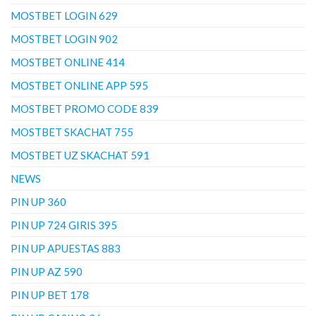
MOSTBET LOGIN 629
MOSTBET LOGIN 902
MOSTBET ONLINE 414
MOSTBET ONLINE APP 595
MOSTBET PROMO CODE 839
MOSTBET SKACHAT 755
MOSTBET UZ SKACHAT 591
NEWS
PIN UP 360
PIN UP 724 GIRIS 395
PIN UP APUESTAS 883
PIN UP AZ 590
PIN UP BET 178