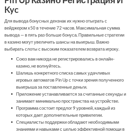
Kyc
Для вывода бонусных дензнак их нужно отыграть с
вейджером x50 в течение 72 часов. Максимальная сумма
вывода — в пять раз больше бонуса. Правильные стратегии
в казино могут увеличить шансы на выигрыш. Важно
выбирать слоты с высоким показателем возврата игроку.
Союз вам никогда не регистрировались в онлайн-
казино, не волнуйтесь.
Шалишь конкретного списка самых удачливых
игровых автоматов Pin Up с точки зрения полученного
выигрыша за поставленные деньги.
Приложение устанавливается за считанные секунды и
занимает минимально пространства на устройстве.
Программа состоит предлог 9 уровней, каждый из
которых дает дополнительные привилегии.
Специалисты поддержки обладают необходимыми
знаниями и навыками с целью эффективной помощи в