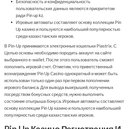
Безопасность и конфиденциальность
пользовательских данных являются приоритетом
ради Pin up kz.
Игровые автоматы составляют основу коллекции Pin
Up казино и пользуются наибольшей популярностью
среди казахстанских игроков.
В Pin-Up принимаются электронные кошельки Piastrix. С
Целью основы необходимо породить аккаунт на сайте
выбранного e-wallet. После этого пользователь сможет
пополнить игровой счет. Отметим, что приветственный
вознаграждение Pin Up Casino однократный и может быть
использован только один раз при первом пополнении
игрового баланса. Для вывода выигрышей, полученных
посредством бонусных средств, нужно выполнить
состояние отыгрыша бонуса. Игровые автоматы составляют
основу коллекции Pin Up казино и пользуются наибольшей
популярностью среди казахстанских игроков.
Pin Up Казино Регистрация И