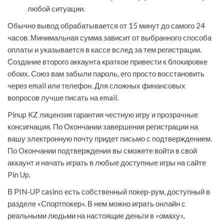
любой ситуации.
Обычно вывод обрабатывается от 15 минут до самого 24
часов. Минимальная сумма зависит от выбранного способа
оплаты и указывается в кассе вслед за тем регистрации.
Создание второго аккаунта краткое привести к блокировке
обоих. Союз вам забыли пароль, его просто восстановить
через email или телефон. Для сложных финансовых
вопросов лучше писать на email.
Pinup KZ лицензия гарантия честную игру и прозрачные
консигнация. По Окончании завершения регистрации на
вашу электронную почту придет письмо с подтверждением.
По Окончании подтверждения вы сможете войти в свой
аккаунт и начать играть в любые доступные игры на сайте
Pin Up.
В PIN-UP casino есть собственный покер-рум, доступный в
разделе «Спортпокер». В нем можно играть онлайн с
реальными людьми на настоящие деньги в «омаху»,