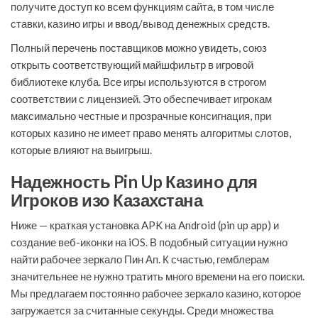
получите доступ ко всем функциям сайта, в том числе
ставки, казино игры и ввод/вывод денежных средств.
Полный перечень поставщиков можно увидеть, союз
открыть соответствующий майшфильтр в игровой
библиотеке клуба. Все игры используются в строгом
соответствии с лицензией. Это обеспечивает игрокам
максимально честные и прозрачные консигнация, при
которых казино не имеет право менять алгоритмы слотов,
которые влияют на выигрыш.
Надежность Pin Up Казино для
Игроков изо Казахстана
Ниже — краткая установка APK на Android (pin up app) и
создание веб-иконки на iOS. В подобный ситуации нужно
найти рабочее зеркало Пин Ап. К счастью, гемблерам
значительнее не нужно тратить много времени на его поиски.
Мы предлагаем постоянно рабочее зеркало казино, которое
загружается за считанные секунды. Среди множества