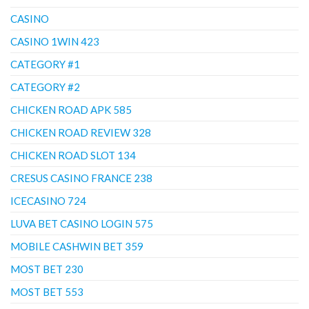
CASINO
CASINO 1WIN 423
CATEGORY #1
CATEGORY #2
CHICKEN ROAD APK 585
CHICKEN ROAD REVIEW 328
CHICKEN ROAD SLOT 134
CRESUS CASINO FRANCE 238
ICECASINO 724
LUVA BET CASINO LOGIN 575
MOBILE CASHWIN BET 359
MOST BET 230
MOST BET 553