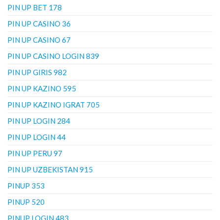
PIN UP BET 178
PIN UP CASINO 36
PIN UP CASINO 67
PIN UP CASINO LOGIN 839
PIN UP GIRIS 982
PIN UP KAZINO 595
PIN UP KAZINO IGRAT 705
PIN UP LOGIN 284
PIN UP LOGIN 44
PIN UP PERU 97
PIN UP UZBEKISTAN 915
PINUP 353
PINUP 520
PINUP LOGIN 483