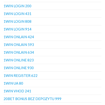
1WIN LOGIN 200
1WIN LOGIN 431
1WIN LOGIN 808
1WIN LOGIN 914
1WIN ONLAIN 424
1WIN ONLAIN 593
1WIN ONLAIN 634
1WIN ONLINE 823
1WIN ONLINE 930
1WIN REGISTER 622
1WIN UA 80
1WIN VHOD 241
20BET BONUS BEZ DEPOZYTU 999