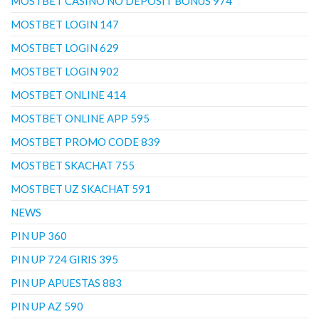
MOSTBET CASINO NO DEPOSIT BONUS 974
MOSTBET LOGIN 147
MOSTBET LOGIN 629
MOSTBET LOGIN 902
MOSTBET ONLINE 414
MOSTBET ONLINE APP 595
MOSTBET PROMO CODE 839
MOSTBET SKACHAT 755
MOSTBET UZ SKACHAT 591
NEWS
PIN UP 360
PIN UP 724 GIRIS 395
PIN UP APUESTAS 883
PIN UP AZ 590