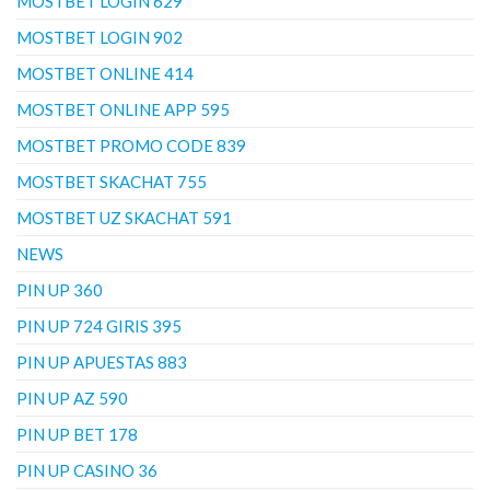
MOSTBET LOGIN 629
MOSTBET LOGIN 902
MOSTBET ONLINE 414
MOSTBET ONLINE APP 595
MOSTBET PROMO CODE 839
MOSTBET SKACHAT 755
MOSTBET UZ SKACHAT 591
NEWS
PIN UP 360
PIN UP 724 GIRIS 395
PIN UP APUESTAS 883
PIN UP AZ 590
PIN UP BET 178
PIN UP CASINO 36