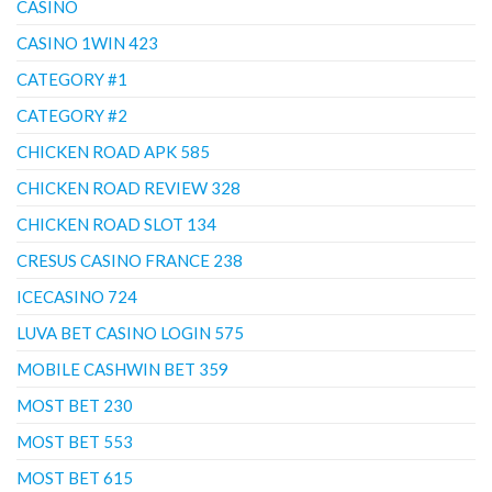
CASINO
CASINO 1WIN 423
CATEGORY #1
CATEGORY #2
CHICKEN ROAD APK 585
CHICKEN ROAD REVIEW 328
CHICKEN ROAD SLOT 134
CRESUS CASINO FRANCE 238
ICECASINO 724
LUVA BET CASINO LOGIN 575
MOBILE CASHWIN BET 359
MOST BET 230
MOST BET 553
MOST BET 615