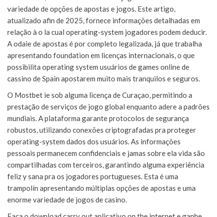
variedade de opções de apostas e jogos. Este artigo,
atualizado afin de 2025, fornece informações detalhadas em
relação à o la cual operating-system jogadores podem deducir.
A odaie de apostas é por completo legalizada, já que trabalha
apresentando foundation em licenças internacionais, o que
possibilita operating system usuários de games online de
cassino de Spain apostarem muito mais tranquilos e seguros.
O Mostbet ie sob alguma licença de Curaçao, permitindo a
prestação de serviços de jogo global enquanto adere a padrões
mundiais. A plataforma garante protocolos de segurança
robustos, utilizando conexões criptografadas pra proteger
operating-system dados dos usuários. As informações
pessoais permanecem confidenciais e jamas sobre ela vida são
compartilhadas com terceiros, garantindo alguma experiência
feliz y sana pra os jogadores portugueses. Esta é uma
trampolín apresentando múltiplas opções de apostas e uma
enorme variedade de jogos de casino.
Faça o download carry out aplicativo on the internet e ganhe