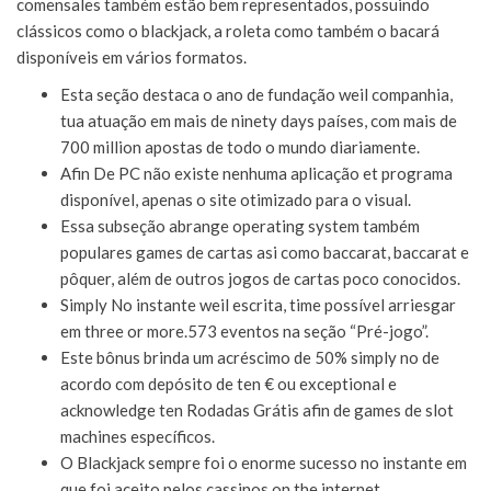
comensales também estão bem representados, possuindo
clássicos como o blackjack, a roleta como também o bacará
disponíveis em vários formatos.
Esta seção destaca o ano de fundação weil companhia,
tua atuação em mais de ninety days países, com mais de
700 million apostas de todo o mundo diariamente.
Afin De PC não existe nenhuma aplicação et programa
disponível, apenas o site otimizado para o visual.
Essa subseção abrange operating system também
populares games de cartas asi como baccarat, baccarat e
pôquer, além de outros jogos de cartas poco conocidos.
Simply No instante weil escrita, time possível arriesgar
em three or more.573 eventos na seção “Pré-jogo”.
Este bônus brinda um acréscimo de 50% simply no de
acordo com depósito de ten € ou exceptional e
acknowledge ten Rodadas Grátis afin de games de slot
machines específicos.
O Blackjack sempre foi o enorme sucesso no instante em
que foi aceito pelos cassinos on the internet.