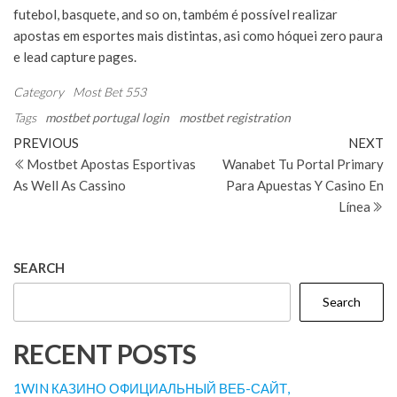
futebol, basquete, and so on, também é possível realizar
apostas em esportes mais distintas, asi como hóquei zero paura
e lead capture pages.
Category
Most Bet 553
Tags
mostbet portugal login
mostbet registration
Post
Previous
N
PREVIOUS
NEXT
Post
Po
Mostbet Apostas Esportivas
Wanabet Tu Portal Primary
navigation
As Well As Cassino
Para Apuestas Y Casino En
Línea
SEARCH
Search
RECENT POSTS
1WIN КАЗИНО ОФИЦИАЛЬНЫЙ ВЕБ-САЙТ,