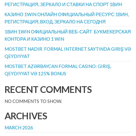
РЕГИСТРАЦИЯ, ЗЕРКАЛО И СТАВКИ НА СПОРТ 1ВИН
КАЗИНО 1WIN ОНЛАЙН ОФИЦИАЛЬНЫЙ РЕСУРС 1ВИН,
РЕГИСТРАЦИЯ, ВХОД, ЗЕРКАЛО НА СЕГОДНЯ
1ВИН 1WIN ОФИЦИАЛЬНЫЙ ВЕБ-САЙТ ️ БУКМЕКЕРСКАЯ
КОНТОРА И КАЗИНО 1 WIN
MOSTBET NADIR ️ FORMAL INTERNET SAYTINDA GIRIŞ VƏ
QEYDIYYAT
MOSTBET AZƏRBAYCAN FORMAL CASINO: GIRIŞ,
QEYDIYYAT VƏ 125% BONUS
RECENT COMMENTS
NO COMMENTS TO SHOW.
ARCHIVES
MARCH 2026