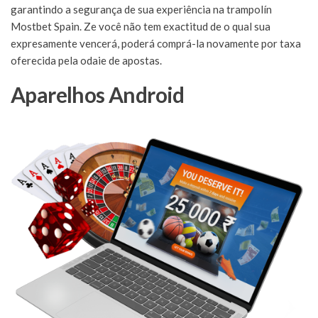
garantindo a segurança de sua experiência na trampolín
Mostbet Spain. Ze você não tem exactitud de o qual sua
expresamente vencerá, poderá comprá-la novamente por taxa
oferecida pela odaie de apostas.
Aparelhos Android