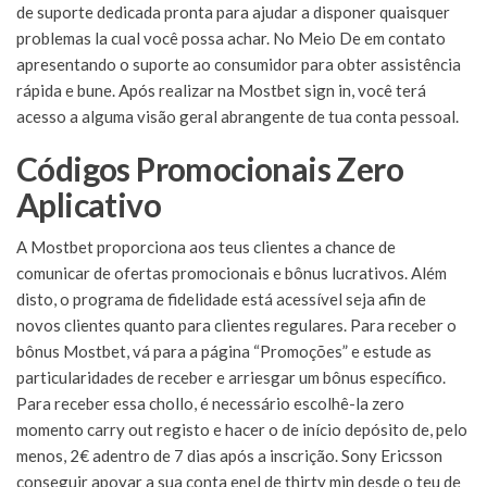
de suporte dedicada pronta para ajudar a disponer quaisquer
problemas la cual você possa achar. No Meio De em contato
apresentando o suporte ao consumidor para obter assistência
rápida e bune. Após realizar na Mostbet sign in, você terá
acesso a alguma visão geral abrangente de tua conta pessoal.
Códigos Promocionais Zero
Aplicativo
A Mostbet proporciona aos teus clientes a chance de
comunicar de ofertas promocionais e bônus lucrativos. Além
disto, o programa de fidelidade está acessível seja afin de
novos clientes quanto para clientes regulares. Para receber o
bônus Mostbet, vá para a página “Promoções” e estude as
particularidades de receber e arriesgar um bônus específico.
Para receber essa chollo, é necessário escolhê-la zero
momento carry out registo e hacer o de início depósito de, pelo
menos, 2€ adentro de 7 dias após a inscrição. Sony Ericsson
conseguir apoyar a sua conta enel de thirty min desde o teu de