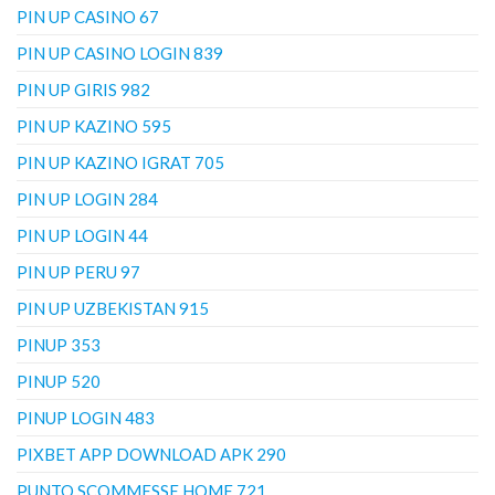
PIN UP CASINO 67
PIN UP CASINO LOGIN 839
PIN UP GIRIS 982
PIN UP KAZINO 595
PIN UP KAZINO IGRAT 705
PIN UP LOGIN 284
PIN UP LOGIN 44
PIN UP PERU 97
PIN UP UZBEKISTAN 915
PINUP 353
PINUP 520
PINUP LOGIN 483
PIXBET APP DOWNLOAD APK 290
PUNTO SCOMMESSE HOME 721