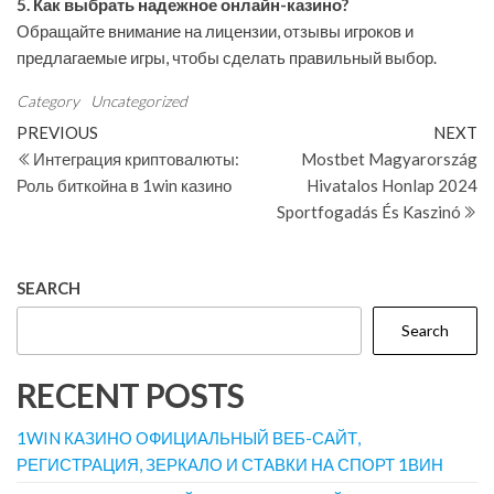
5. Как выбрать надежное онлайн-казино?
Обращайте внимание на лицензии, отзывы игроков и
предлагаемые игры, чтобы сделать правильный выбор.
Category
Uncategorized
Post
Previous
N
PREVIOUS
NEXT
Post
Po
Интеграция криптовалюты:
Mostbet Magyarország
navigation
Роль биткойна в 1win казино
Hivatalos Honlap 2024
Sportfogadás És Kaszinó
SEARCH
Search
RECENT POSTS
1WIN КАЗИНО ОФИЦИАЛЬНЫЙ ВЕБ-САЙТ,
РЕГИСТРАЦИЯ, ЗЕРКАЛО И СТАВКИ НА СПОРТ 1ВИН