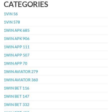
CATEGORIES
1VIN 56
1VIN 578
1WIN APK 685
1WIN APK 906
1WIN APP 111
1WIN APP 507
1WIN APP 70
1WIN AVIATOR 279
1WIN AVIATOR 360
1WIN BET 116
1WIN BET 147
1WIN BET 332