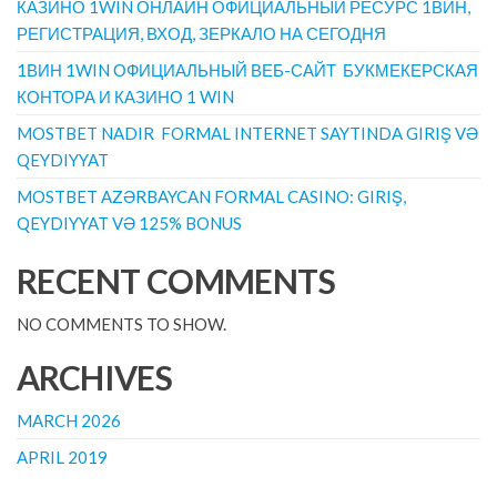
КАЗИНО 1WIN ОНЛАЙН ОФИЦИАЛЬНЫЙ РЕСУРС 1ВИН,
РЕГИСТРАЦИЯ, ВХОД, ЗЕРКАЛО НА СЕГОДНЯ
1ВИН 1WIN ОФИЦИАЛЬНЫЙ ВЕБ-САЙТ ️ БУКМЕКЕРСКАЯ
КОНТОРА И КАЗИНО 1 WIN
MOSTBET NADIR ️ FORMAL INTERNET SAYTINDA GIRIŞ VƏ
QEYDIYYAT
MOSTBET AZƏRBAYCAN FORMAL CASINO: GIRIŞ,
QEYDIYYAT VƏ 125% BONUS
RECENT COMMENTS
NO COMMENTS TO SHOW.
ARCHIVES
MARCH 2026
APRIL 2019