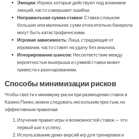
Эмоции:
Игроки, которые действуют под влиянием
эмоций, часто совершают ошибки.
Неправильная сумма ставки:
Ставки слишком
больших или маленьких сумм относительно банкрола
могут быть катастрофическими.
Игровая зависимость:
Лица, страдающие от
игромании, часто ставят на удачу без анализа.
Игнорирование шансов:
Несоответствие между
вероятностью выигрыша и суммой ставки может
привести к разочарованиям.
Способы минимизации рисков
Чтобы свести к минимуму риски при размещении ставок в
Казино Пинко, можно следовать нескольким простым, но
эффективным правилам:
Изучение правил игры и возможностей ставок — это
первый шаг к успеху.
Использование демо-версий игр для тренировки и