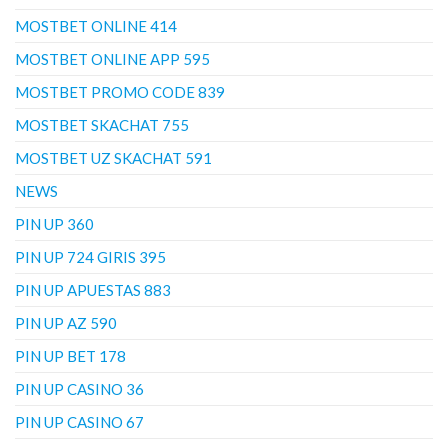
MOSTBET ONLINE 414
MOSTBET ONLINE APP 595
MOSTBET PROMO CODE 839
MOSTBET SKACHAT 755
MOSTBET UZ SKACHAT 591
NEWS
PIN UP 360
PIN UP 724 GIRIS 395
PIN UP APUESTAS 883
PIN UP AZ 590
PIN UP BET 178
PIN UP CASINO 36
PIN UP CASINO 67