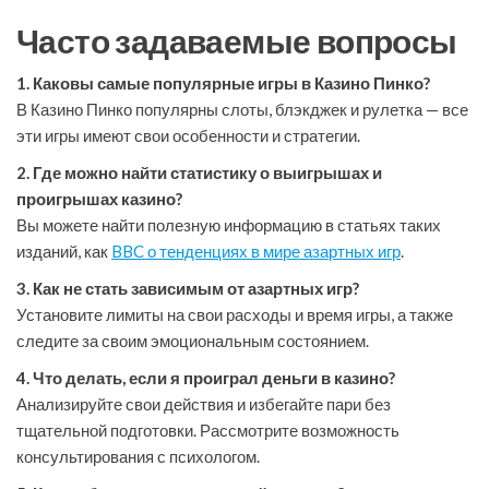
Часто задаваемые вопросы
1. Каковы самые популярные игры в Казино Пинко?
В Казино Пинко популярны слоты, блэкджек и рулетка — все
эти игры имеют свои особенности и стратегии.
2. Где можно найти статистику о выигрышах и
проигрышах казино?
Вы можете найти полезную информацию в статьях таких
изданий, как
BBC о тенденциях в мире азартных игр
.
3. Как не стать зависимым от азартных игр?
Установите лимиты на свои расходы и время игры, а также
следите за своим эмоциональным состоянием.
4. Что делать, если я проиграл деньги в казино?
Анализируйте свои действия и избегайте пари без
тщательной подготовки. Рассмотрите возможность
консультирования с психологом.