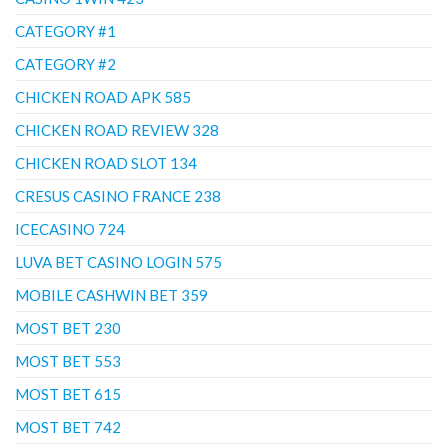
CATEGORY #1
CATEGORY #2
CHICKEN ROAD APK 585
CHICKEN ROAD REVIEW 328
CHICKEN ROAD SLOT 134
CRESUS CASINO FRANCE 238
ICECASINO 724
LUVA BET CASINO LOGIN 575
MOBILE CASHWIN BET 359
MOST BET 230
MOST BET 553
MOST BET 615
MOST BET 742