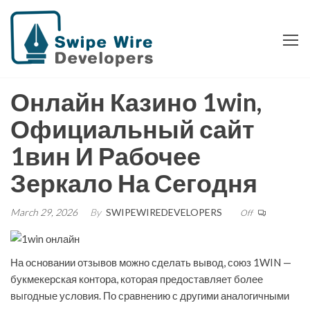
Skip
Swipe Wire
to
Developers
the
content
Онлайн Казино 1win,
Официальный сайт
1вин И Рабочее
Зеркало На Сегодня
March 29, 2026
By
SWIPEWIREDEVELOPERS
Off
На основании отзывов можно сделать вывод, союз 1WIN —
букмекерская контора, которая предоставляет более
выгодные условия. По сравнению с другими аналогичными