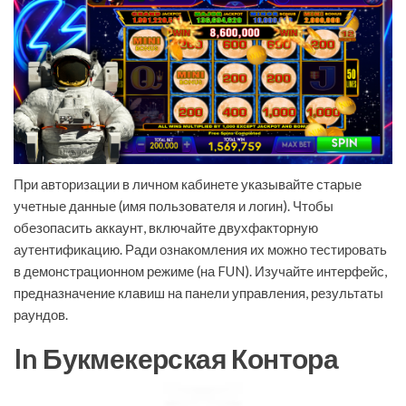
При авторизации в личном кабинете указывайте старые
учетные данные (имя пользователя и логин). Чтобы
обезопасить аккаунт, включайте двухфакторную
аутентификацию. Ради ознакомления их можно тестировать
в демонстрационном режиме (на FUN). Изучайте интерфейс,
предназначение клавиш на панели управления, результаты
раундов.
In Букмекерская Контора