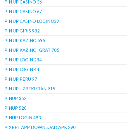
PIN UP CASINO 36
PIN UP CASINO 67
PIN UP CASINO LOGIN 839
PIN UP GIRIS 982
PIN UP KAZINO 595
PIN UP KAZINO IGRAT 705
PIN UP LOGIN 284
PIN UP LOGIN 44
PIN UP PERU 97
PIN UP UZBEKISTAN 915
PINUP 353
PINUP 520
PINUP LOGIN 483
PIXBET APP DOWNLOAD APK 290