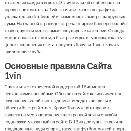
то с целью каждого игрока. Отличительной особенностью
игровых автоматов на 1win значится качество графики,
увлекательный геймплей и возможность выигрыша крупных
сумм. На главной странице встречают яркие баннеры онлайн
казино, пункты меню, самые популярные категории. Отсюда
можно попасть в слоты, в быстрые игры, в турниры, в кассу с
целью пополнения счета, получить бонусы 1вин, скачать
приложение клуба.
Основные правила Сайта
1vin
Связаться с технической поддержкой 1Вин можно
несколькими способами. Обычно на сайте казино имеется
назначение онлайн-чата, где можно задать вопросы и
обрести быстрый ответ. Кроме Того можно отправить
записка на местоположение электронной почты службы
поддержки, указанный на сайте. В 1Вин доступны ставки на
традиционные виды спорта, такие как футбол, хоккей, спорт,