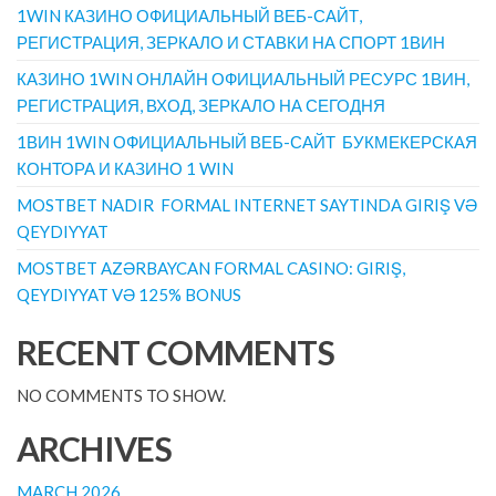
1WIN КАЗИНО ОФИЦИАЛЬНЫЙ ВЕБ-САЙТ,
РЕГИСТРАЦИЯ, ЗЕРКАЛО И СТАВКИ НА СПОРТ 1ВИН
КАЗИНО 1WIN ОНЛАЙН ОФИЦИАЛЬНЫЙ РЕСУРС 1ВИН,
РЕГИСТРАЦИЯ, ВХОД, ЗЕРКАЛО НА СЕГОДНЯ
1ВИН 1WIN ОФИЦИАЛЬНЫЙ ВЕБ-САЙТ ️ БУКМЕКЕРСКАЯ
КОНТОРА И КАЗИНО 1 WIN
MOSTBET NADIR ️ FORMAL INTERNET SAYTINDA GIRIŞ VƏ
QEYDIYYAT
MOSTBET AZƏRBAYCAN FORMAL CASINO: GIRIŞ,
QEYDIYYAT VƏ 125% BONUS
RECENT COMMENTS
NO COMMENTS TO SHOW.
ARCHIVES
MARCH 2026