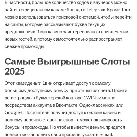
В частности, большое количество кодов и ваучеров можно
найти в официальном канале бренда в Telegram. Кроме Того
можно воспользоваться поисковой системой, чтобы перейти
на сайты, которые рассказывают буква текущих
предложениях. 1вин казино заинтересовано в привлечении
новых гостей, а потому самостоятельно распространяет
свежие промокоды.
Самые Выигрышные Слоты
2025
Этот квазиденьги 1вин открывает доступ к самому
большому доступному бонусу при открытии счета. Пройти
регистрацию в букмекерской конторе 1WIN kz можно
посредством аккаунта в Вконтакте, Одноклассниках или
Google+. Посетитель получит доступ к онлайн казино и
полному перечню ставок на спорт, сможет активировать
бонусы и промокоды. Но чтобы вывести деньги, придется
полностью заполнить свой профиль, указать e-mail.