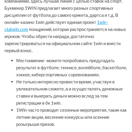
компаниями, здесь лучшая линия с целью ставок на спорт.
Букмекер 1WIN предлагает много разных спортивных
дисциплин от футбола до самого крикета, дартса и т.д. В
онлайн-казино 1win действует единая проект
1win-
clubwin.com
поощрений, которая распространяется на новых
игроков. Чтобы обрести награда, достаточно
зарегистрироваться на официальном сайте 1win и внести
первый взнос.
Местоимение- можете попробовать предугадать
результат в футболе, теннисе, волейболе, баскетболе,
хоккее, киберспортивных соревнованиях.
Не только интересно провести время, участвуя в
увлекательном сюжете, а и осуществлять денежные
ставки и выиграть деньги можно вслед за тем
регистрации в бк 1win.
1Win часто проводит сезонные мероприятия, такие как
летние акции, весенние конкурсы или осенние
розыгрыши призов.