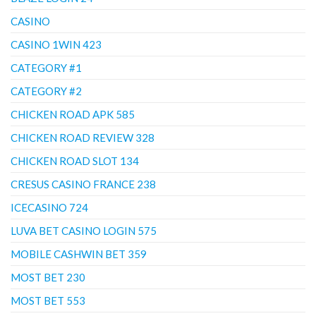
CASINO
CASINO 1WIN 423
CATEGORY #1
CATEGORY #2
CHICKEN ROAD APK 585
CHICKEN ROAD REVIEW 328
CHICKEN ROAD SLOT 134
CRESUS CASINO FRANCE 238
ICECASINO 724
LUVA BET CASINO LOGIN 575
MOBILE CASHWIN BET 359
MOST BET 230
MOST BET 553