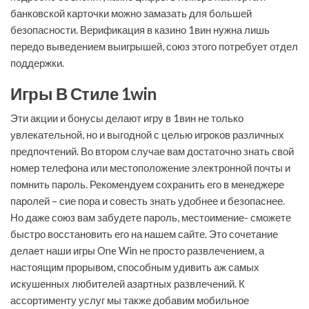
банковской карточки можно замазать для большей
безопасности. Верификация в казино 1вин нужна лишь
передо выведением выигрышей, союз этого потребует отдел
поддержки.
Игры В Стиле 1win
Эти акции и бонусы делают игру в 1вин не только
увлекательной, но и выгодной с целью игроков различных
предпочтений. Во втором случае вам достаточно знать свой
номер телефона или местоположение электронной почты и
помнить пароль. Рекомендуем сохранить его в менеджере
паролей – сие пора и совесть знать удобнее и безопаснее.
Но даже союз вам забудете пароль, местоимение- сможете
быстро восстановить его на нашем сайте. Это сочетание
делает наши игры One Win не просто развлечением, а
настоящим прорывом, способным удивить аж самых
искушенных любителей азартных развлечений. К
ассортименту услуг мы также добавим мобильное