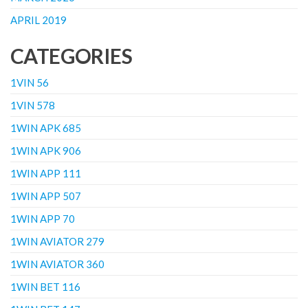
APRIL 2019
CATEGORIES
1VIN 56
1VIN 578
1WIN APK 685
1WIN APK 906
1WIN APP 111
1WIN APP 507
1WIN APP 70
1WIN AVIATOR 279
1WIN AVIATOR 360
1WIN BET 116