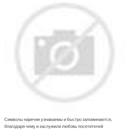
Символы наречие узнаваемы и быстро запоминаются,
благодаря чему и заслужили любовь посетителей