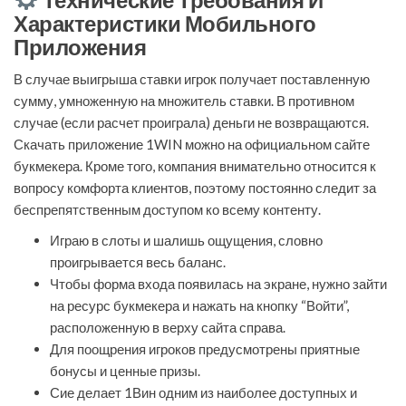
Характеристики Мобильного
Приложения
В случае выигрыша ставки игрок получает поставленную
сумму, умноженную на множитель ставки. В противном
случае (если расчет проиграла) деньги не возвращаются.
Скачать приложение 1WIN можно на официальном сайте
букмекера. Кроме того, компания внимательно относится к
вопросу комфорта клиентов, поэтому постоянно следит за
беспрепятственным доступом ко всему контенту.
Играю в слоты и шалишь ощущения, словно
проигрывается весь баланс.
Чтобы форма входа появилась на экране, нужно зайти
на ресурс букмекера и нажать на кнопку “Войти”,
расположенную в верху сайта справа.
Для поощрения игроков предусмотрены приятные
бонусы и ценные призы.
Сие делает 1Вин одним из наиболее доступных и