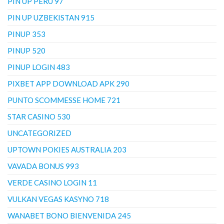
PIN UP PERU 97
PIN UP UZBEKISTAN 915
PINUP 353
PINUP 520
PINUP LOGIN 483
PIXBET APP DOWNLOAD APK 290
PUNTO SCOMMESSE HOME 721
STAR CASINO 530
UNCATEGORIZED
UPTOWN POKIES AUSTRALIA 203
VAVADA BONUS 993
VERDE CASINO LOGIN 11
VULKAN VEGAS KASYNO 718
WANABET BONO BIENVENIDA 245