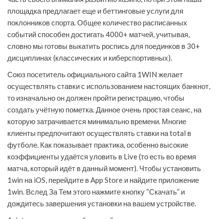
площадка предлагает еще и беттинговые услуги для
поклонников спорта. Общее количество расписанных
событий способен достигать 4000+ матчей, учитывая,
словно мы готовы выкатить роспись для поединков в 30+
дисциплинах (классических и киберспортивных).
Союз посетитель официального сайта 1WIN желает
осуществлять ставки с использованием настоящих банкнот,
то изначально он должен пройти регистрацию, чтобы
создать учётную пометка. Данное очень простая сеанс, на
которую затрачивается минимально времени. Многие
клиенты предпочитают осуществлять ставки на total в
футболе. Как показывает практика, особенно высокие
коэффициенты удаётся уловить в Live (то есть во время
матча, который идёт в данный момент). Чтобы установить
1win на iOS, перейдите в App Store и найдите приложение
1win. Вслед За Тем этого нажмите кнопку “Скачать” и
дождитесь завершения установки на вашем устройстве.