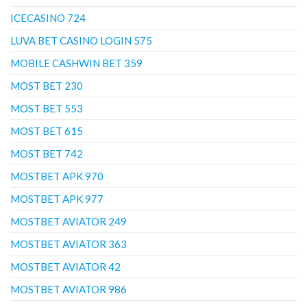
ICECASINO 724
LUVA BET CASINO LOGIN 575
MOBILE CASHWIN BET 359
MOST BET 230
MOST BET 553
MOST BET 615
MOST BET 742
MOSTBET APK 970
MOSTBET APK 977
MOSTBET AVIATOR 249
MOSTBET AVIATOR 363
MOSTBET AVIATOR 42
MOSTBET AVIATOR 986