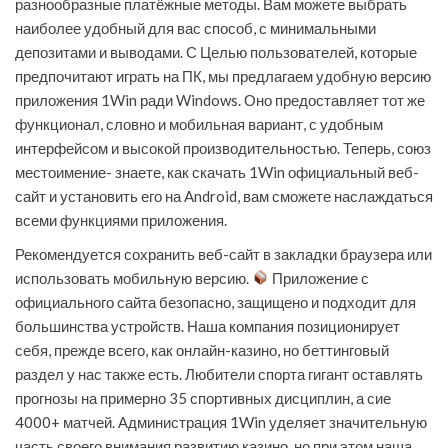
разнообразные платёжные методы. Вам можете выбрать
наиболее удобный для вас способ, с минимальными
депозитами и выводами. С Целью пользователей, которые
предпочитают играть на ПК, мы предлагаем удобную версию
приложения 1Win ради Windows. Оно предоставляет тот же
функционал, словно и мобильная вариант, с удобным
интерфейсом и высокой производительностью. Теперь, союз
местоимение- знаете, как скачать 1Win официальный веб-
сайт и установить его на Android, вам сможете наслаждаться
всеми функциями приложения.
Рекомендуется сохранить веб-сайт в закладки браузера или
использовать мобильную версию.
Приложение с
официального сайта безопасно, защищено и подходит для
большинства устройств. Наша компания позиционирует
себя, прежде всего, как онлайн-казино, но беттинговый
раздел у нас также есть. Любители спорта гигант оставлять
прогнозы на примерно 35 спортивных дисциплин, а сие
4000+ матчей. Администрация 1Win уделяет значительную
часть своего внимания развитию казино, но при этом наша