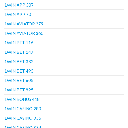
1WIN APP 507
1WIN APP 70
1WIN AVIATOR 279
1WIN AVIATOR 360
1WIN BET 116
1WIN BET 147
1WIN BET 332
1WIN BET 493
1WIN BET 605
1WIN BET 995
1WIN BONUS 418
1WIN CASINO 280
1WIN CASINO 355
1WIN CASINO 834