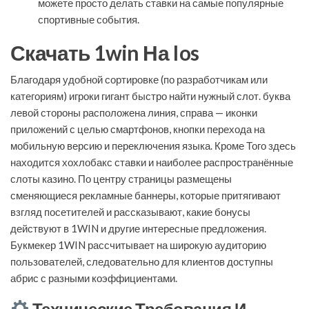
можете просто делать ставки на самые популярные
спортивные события.
Скачать 1win На Ios
Благодаря удобной сортировке (по разработчикам или
категориям) игроки гигант быстро найти нужный слот. буква
левой стороны расположена линия, справа — иконки
приложений с целью смартфонов, кнопки перехода на
мобильную версию и переключения языка. Кроме Того здесь
находится хохлобакс ставки и наиболее распространённые
слоты казино. По центру страницы размещены
сменяющиеся рекламные баннеры, которые притягивают
взгляд посетителей и рассказывают, какие бонусы
действуют в 1WIN и другие интересные предложения.
Букмекер 1WIN рассчитывает на широкую аудиторию
пользователей, следовательно для клиентов доступны
абрис с разными коэффициентами.
Технические Требования И