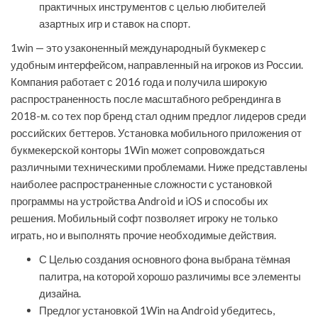
практичных инструментов с целью любителей
азартных игр и ставок на спорт.
1win — это узаконенный международный букмекер с
удобным интерфейсом, направленный на игроков из России.
Компания работает с 2016 года и получила широкую
распространенность после масштабного ребрендинга в
2018-м. со тех пор бренд стал одним предлог лидеров среди
российских беттеров. Установка мобильного приложения от
букмекерской конторы 1Win может сопровождаться
различными техническими проблемами. Ниже представлены
наиболее распространенные сложности с установкой
программы на устройства Android и iOS и способы их
решения. Мобильный софт позволяет игроку не только
играть, но и выполнять прочие необходимые действия.
С Целью создания основного фона выбрана тёмная
палитра, на которой хорошо различимы все элементы
дизайна.
Предлог установкой 1Win на Android убедитесь,