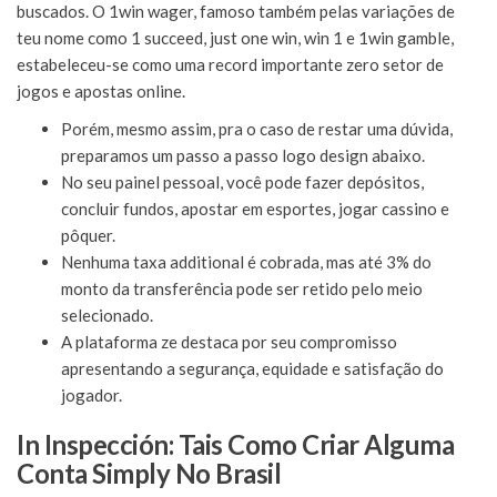
buscados. O 1win wager, famoso também pelas variações de
teu nome como 1 succeed, just one win, win 1 e 1win gamble,
estabeleceu-se como uma record importante zero setor de
jogos e apostas online.
Porém, mesmo assim, pra o caso de restar uma dúvida,
preparamos um passo a passo logo design abaixo.
No seu painel pessoal, você pode fazer depósitos,
concluir fundos, apostar em esportes, jogar cassino e
pôquer.
Nenhuma taxa additional é cobrada, mas até 3% do
monto da transferência pode ser retido pelo meio
selecionado.
A plataforma ze destaca por seu compromisso
apresentando a segurança, equidade e satisfação do
jogador.
In Inspección: Tais Como Criar Alguma
Conta Simply No Brasil