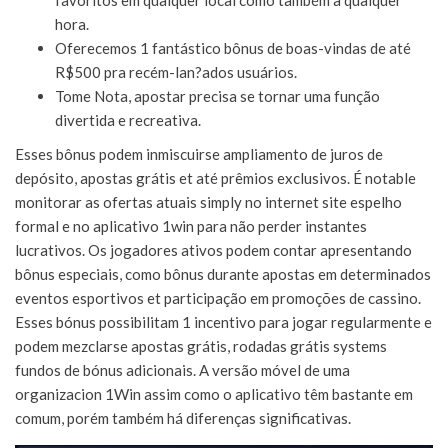
hora.
Oferecemos 1 fantástico bônus de boas-vindas de até
R$500 pra recém-lan?ados usuários.
Tome Nota, apostar precisa se tornar uma função
divertida e recreativa.
Esses bônus podem inmiscuirse ampliamento de juros de
depósito, apostas grátis et até prêmios exclusivos. É notable
monitorar as ofertas atuais simply no internet site espelho
formal e no aplicativo 1win para não perder instantes
lucrativos. Os jogadores ativos podem contar apresentando
bônus especiais, como bônus durante apostas em determinados
eventos esportivos et participação em promoções de cassino.
Esses bónus possibilitam 1 incentivo para jogar regularmente e
podem mezclarse apostas grátis, rodadas grátis systems
fundos de bónus adicionais. A versão móvel de uma
organizacion 1Win assim como o aplicativo têm bastante em
comum, porém também há diferenças significativas.