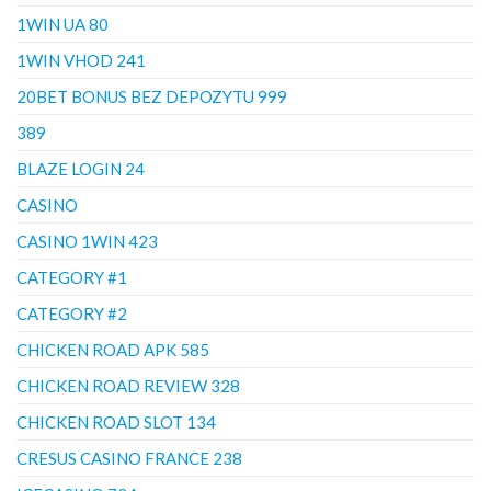
1WIN UA 80
1WIN VHOD 241
20BET BONUS BEZ DEPOZYTU 999
389
BLAZE LOGIN 24
CASINO
CASINO 1WIN 423
CATEGORY #1
CATEGORY #2
CHICKEN ROAD APK 585
CHICKEN ROAD REVIEW 328
CHICKEN ROAD SLOT 134
CRESUS CASINO FRANCE 238