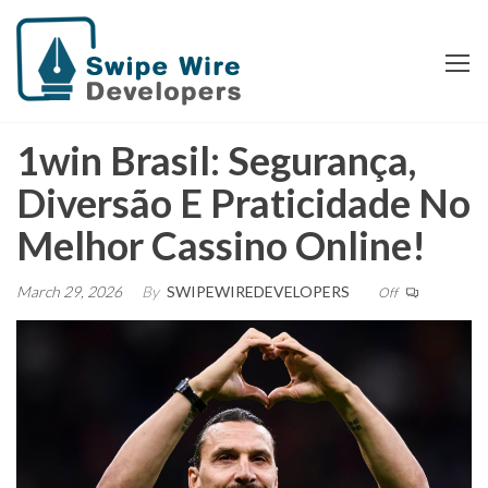
Skip
Swipe Wire
to
Developers
the
content
1win Brasil: Segurança,
Diversão E Praticidade No
Melhor Cassino Online!
March 29, 2026
By
SWIPEWIREDEVELOPERS
Off