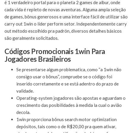
é 1 verdadeiro portal para o planeta 2 games de albur, onde
cada vida é repleto de novas aventuras. Alguma ampla seleção
de games, bônus generosos e uma interface fácil de utilizar são
carry out 1win o líder perform setor. Independentemente carry
out método escolhido pra padrón, diversos detalhes básicos
são geralmente solicitados.
Códigos Promocionais 1win Para
Jogadores Brasileiros
Se presentarse algum problematica, como “a 1win não
consigo usar o bônus”, compruebe se o código foi
inserido corretamente e se está adentro do prazo de
validade.
Operating-system jogadores são apostas e aguardam o
crescimento das posibilidades à medida la cual o avião
decola.
1win proporciona bônus search motor optimization
depósitos, tais como o de R$20,00 pra quem ativar,