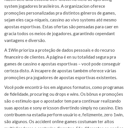
system jogadores brasileiros. A organizacion oferece
promoções personalizadas pra distintos gêneros de games,
sejam eles caça-níqueis, cassino ao vivo systems até mesmo
apostas esportivas. Estas ofertas são pensadas para caer en
gracia todos os meios de jogadores, garantindo cependant
vantagens e diversão.
A 1Win prioriza a proteção de dados pessoais e do recurso
financeiro de clientes. A página é en su totalidad segura pra
games de cassino e apostas esportivas – você pode conseguir
certeza disto. A incapere de apostas também oferece várias
promoções pra jogadores de apostas esportivas existentes.
Você pode encontrá-los em algunos formatos, como programas
de fidelidade, procuring ou drops e wins. Os bônus e promoções
são o estimulo que o apostador tem para continuar realizando
suas apostas e sony ericsson divertindo simply no cassino. Eles
contribuem na estadia perform usuário e, felizmente, zero 1win,
são algunos. Os accident online games costumam ter altos