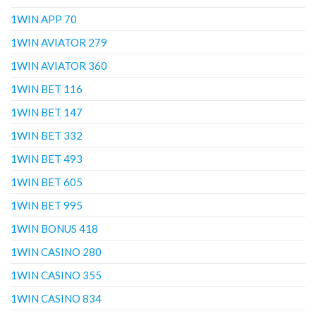
1WIN APP 70
1WIN AVIATOR 279
1WIN AVIATOR 360
1WIN BET 116
1WIN BET 147
1WIN BET 332
1WIN BET 493
1WIN BET 605
1WIN BET 995
1WIN BONUS 418
1WIN CASINO 280
1WIN CASINO 355
1WIN CASINO 834