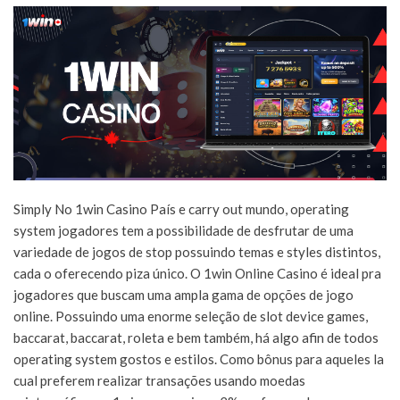
Simply No 1win Casino País e carry out mundo, operating
system jogadores tem a possibilidade de desfrutar de uma
variedade de jogos de stop possuindo temas e styles distintos,
cada o oferecendo piza único. O 1win Online Casino é ideal pra
jogadores que buscam uma ampla gama de opções de jogo
online. Possuindo uma enorme seleção de slot device games,
baccarat, baccarat, roleta e bem também, há algo afin de todos
operating system gostos e estilos. Como bônus para aqueles la
cual preferem realizar transações usando moedas